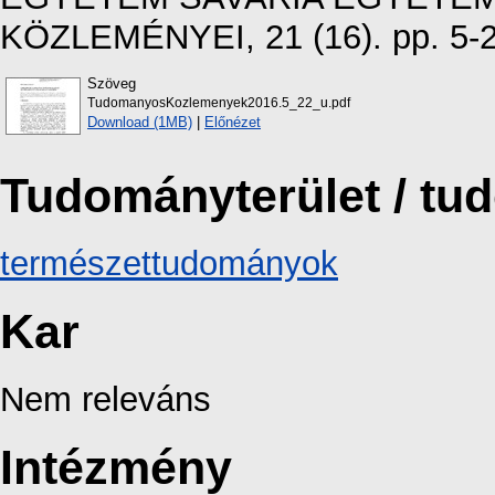
KÖZLEMÉNYEI, 21 (16). pp. 5-
Szöveg
TudomanyosKozlemenyek2016.5_22_u.pdf
Download (1MB)
|
Előnézet
Tudományterület / t
természettudományok
Kar
Nem releváns
Intézmény