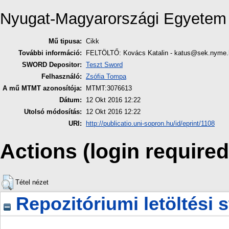
Nyugat-Magyarországi Egyetem
Mű tipusa:
Cikk
További információ:
FELTÖLTŐ: Kovács Katalin - katus@sek.nyme.
SWORD Depositor:
Teszt Sword
Felhasználó:
Zsófia Tompa
A mű MTMT azonosítója:
MTMT:3076613
Dátum:
12 Okt 2016 12:22
Utolsó módosítás:
12 Okt 2016 12:22
URI:
http://publicatio.uni-sopron.hu/id/eprint/1108
Actions (login required
Tétel nézet
Repozitóriumi letöltési s