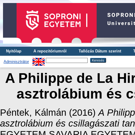
Nyitólap
A repozitóriumról
Tallózás Dátum szerint
Adminisztrátor
A Philippe de La Hir
asztrolábium és c
Péntek, Kálmán
(2016)
A Philipp
asztrolábium és csillagászati ta
EGYETEM SAVARIA EGYETE