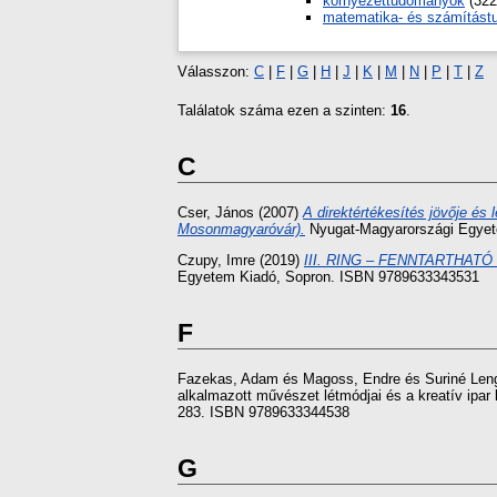
környezettudományok
(322
matematika- és számítás
Válasszon:
C
|
F
|
G
|
H
|
J
|
K
|
M
|
N
|
P
|
T
|
Z
Találatok száma ezen a szinten:
16
.
C
Cser, János
(2007)
A direktértékesítés jövője é
Mosonmagyaróvár).
Nyugat-Magyarországi Egyet
Czupy, Imre
(2019)
III. RING – FENNTARTHA
Egyetem Kiadó, Sopron. ISBN 9789633343531
F
Fazekas, Adam
és
Magoss, Endre
és
Suriné Len
alkalmazott művészet létmódjai és a kreatív ipar
283. ISBN 9789633344538
G