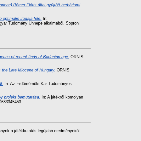
cae) Rómer Flóris által gyűjtött herbáriumi
optimális irodája felé.
In:
 Tudomány Ünnepe alkalmából. Soproni
means of recent finds of Badenian age.
ORNIS
m the Late Miocene of Hungary.
ORNIS
l.
In: Az Erdőmérnöki Kar Tudományos
y projekt bemutatása.
In: A játékról komolyan :
89633345453
ányok a játékkutatás legújabb eredményeiről.