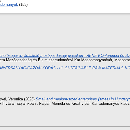
)
tudományok
(153)
s lehetőségei az átalakuló mezőgazdasági piacokon - RENE KOnferencia és Sz
em Mezőgazdaság-és Élelmiszertudományi Kar Mosonmagyaróvár, Mosonmag
TÓ NYERSANYAG-GAZDÁLKODÁS - III. SUSTAINABLE RAW MATERIALS 
gyel, Veronika
(2023)
Small and medium-sized enterprises (smes) in Hungary: 
 kihívásai napjainkban : Faipari Mérnöki és Kreatívipari Kar tudományos kia