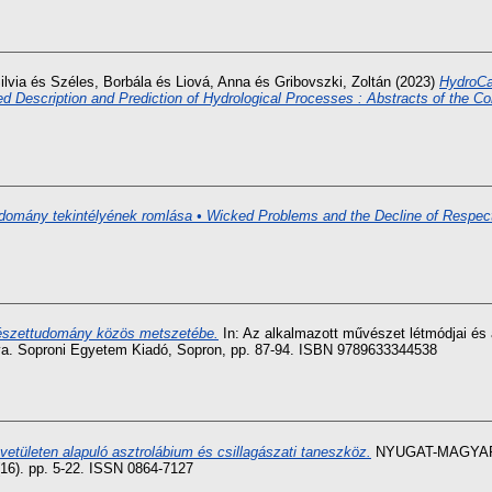
lvia
és
Széles, Borbála
és
Liová, Anna
és
Gribovszki, Zoltán
(2023)
HydroCa
 Description and Prediction of Hydrological Processes : Abstracts of the Co
omány tekintélyének romlása • Wicked Problems and the Decline of Respect
mészettudomány közös metszetébe.
In: Az alkalmazott művészet létmódjai és a
ya. Soproni Egyetem Kiadó, Sopron, pp. 87-94. ISBN 9789633344538
 vetületen alapuló asztrolábium és csillagászati taneszköz.
NYUGAT-MAGYAR
 pp. 5-22. ISSN 0864-7127