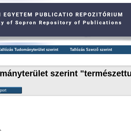
Tallózás Tudományterület szerint
Tallózás Szerző szerint
mányterület szerint "természet