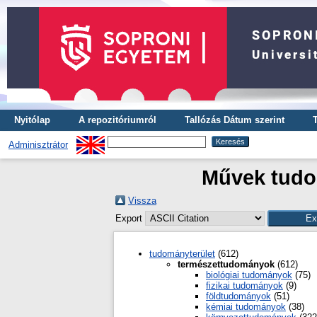
Nyitólap
A repozitóriumról
Tallózás Dátum szerint
Adminisztrátor
Művek tudo
Vissza
Export
tudományterület
(612)
természettudományok
(612)
biológiai tudományok
(75)
fizikai tudományok
(9)
földtudományok
(51)
kémiai tudományok
(38)