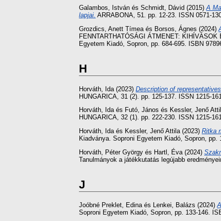
Galambos, István
és
Schmidt, Dávid
(2015)
A Ma
lapjai.
ARRABONA, 51. pp. 12-23. ISSN 0571-13
Grozdics, Anett Tímea
és
Borsos, Ágnes
(2024)
FENNTARTHATÓSÁGI ÁTMENET: KIHÍVÁSOK ÉS I
Egyetem Kiadó, Sopron, pp. 684-695. ISBN 978
H
Horváth, Ida
(2023)
Description of representative
HUNGARICA, 31 (2). pp. 125-137. ISSN 1215-16
Horváth, Ida
és
Futó, János
és
Kessler, Jenő Atti
HUNGARICA, 32 (1). pp. 222-230. ISSN 1215-16
Horváth, Ida
és
Kessler, Jenő Attila
(2023)
Ritka 
Kiadványa. Soproni Egyetem Kiadó, Sopron, pp.
Horváth, Péter György
és
Hartl, Éva
(2024)
Szakm
Tanulmányok a játékkutatás legújabb eredménye
J
Joóbné Preklet, Edina
és
Lenkei, Balázs
(2024)
A
Soproni Egyetem Kiadó, Sopron, pp. 133-146. 