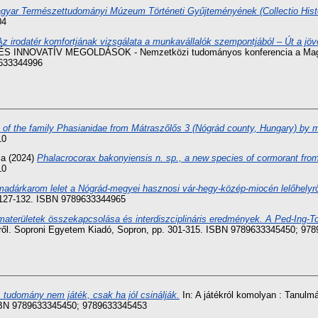
gyar Természettudományi Múzeum Történeti Gyűjteményének (Collectio Histori
04
Az irodatér komfortjának vizsgálata a munkavállalók szempontjából – Út a jövő 
NNOVATÍV MEGOLDÁSOK - Nemzetközi tudományos konferencia a Magyar
9633344996
s of the family Phasianidae from Mátraszőlős 3 (Nógrád county, Hungary) by 
10
la
(2024)
Phalacrocorax bakonyiensis n. sp., a new species of cormorant fro
10
madárkarom lelet a Nógrád-megyei hasznosi vár-hegy-közép-miocén lelőhelyrő
 127-132. ISBN 9789633344965
aterületek összekapcsolása és interdiszciplináris eredmények. A Ped-Ing-To
iről. Soproni Egyetem Kiadó, Sopron, pp. 301-315. ISBN 9789633345450; 97
 tudomány nem játék, csak ha jól csinálják.
In: A játékról komolyan : Tanulm
ISBN 9789633345450; 9789633345453