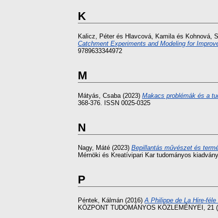
K
Kalicz, Péter
és
Hlavcová, Kamila
és
Kohnová, Si
Catchment Experiments and Modeling for Improved
9789633344972
M
Mátyás, Csaba
(2023)
Makacs problémák és a tud
368-376. ISSN 0025-0325
N
Nagy, Máté
(2023)
Bepillantás művészet és ter
Mérnöki és Kreatívipari Kar tudományos kiadván
P
Péntek, Kálmán
(2016)
A Philippe de La Hire-féle
KÖZPONT TUDOMÁNYOS KÖZLEMÉNYEI, 21 (16).