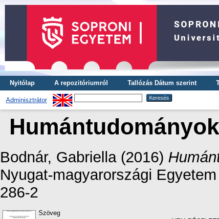
Nyitólap
A repozitóriumról
Tallózás Dátum szerint
Adminisztrátor
Humántudományok - 
Bodnár, Gabriella
(2016)
Humántu
Nyugat-magyarországi Egyetem 
286-2
Szöveg