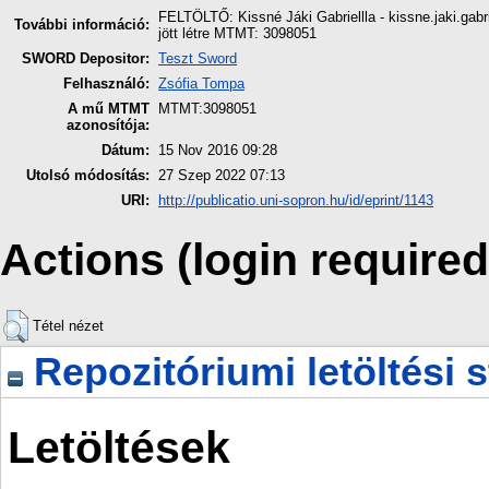
FELTÖLTŐ: Kissné Jáki Gabriellla - kissne.jaki.g
További információ:
jött létre MTMT: 3098051
SWORD Depositor:
Teszt Sword
Felhasználó:
Zsófia Tompa
A mű MTMT
MTMT:3098051
azonosítója:
Dátum:
15 Nov 2016 09:28
Utolsó módosítás:
27 Szep 2022 07:13
URI:
http://publicatio.uni-sopron.hu/id/eprint/1143
Actions (login required
Tétel nézet
Repozitóriumi letöltési s
Letöltések