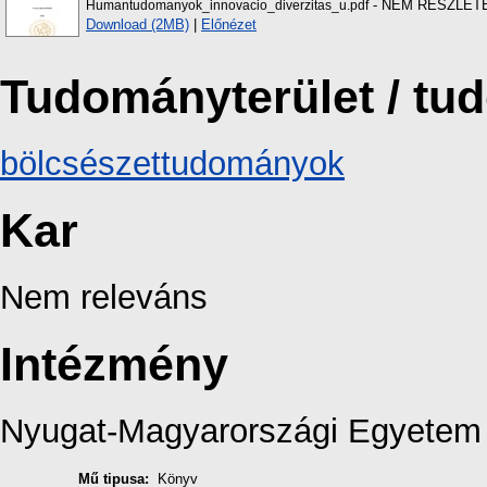
- NEM RÉSZLET
Humantudomanyok_innovacio_diverzitas_u.pdf
Download (2MB)
|
Előnézet
Tudományterület / t
bölcsészettudományok
Kar
Nem releváns
Intézmény
Nyugat-Magyarországi Egyetem
Mű tipusa:
Könyv