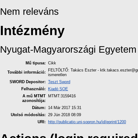
Nem releváns
Intézmény
Nyugat-Magyarországi Egyetem
Mű tipusa:
Cikk
FELTÖLTŐ: Takács Eszter - ktk.takacs.eszter@g
További információ:
ismeretlen
SWORD Depositor:
Teszt Sword
Felhasználó:
Kiadó SOE
A mű MTMT
MTMT:3159416
azonosítója:
Dátum:
14 Már 2017 15:31
Utolsó módosítás:
29 Jún 2018 08:09
URI:
http://publicatio.uni-sopron.hu/id/eprint/1200