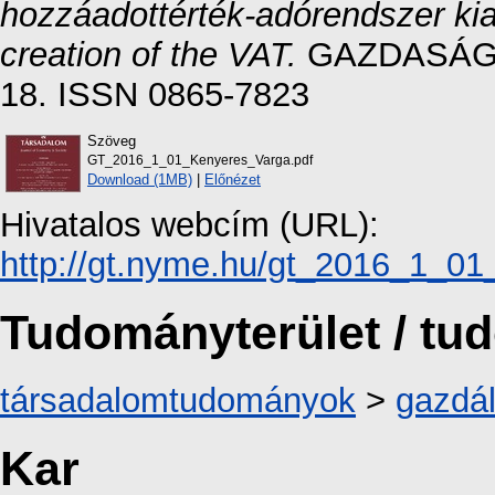
hozzáadottérték-adórendszer kia
creation of the VAT.
GAZDASÁG É
18. ISSN 0865-7823
Szöveg
GT_2016_1_01_Kenyeres_Varga.pdf
Download (1MB)
|
Előnézet
Hivatalos webcím (URL):
http://gt.nyme.hu/gt_2016_1_01
Tudományterület / t
társadalomtudományok
>
gazdá
Kar