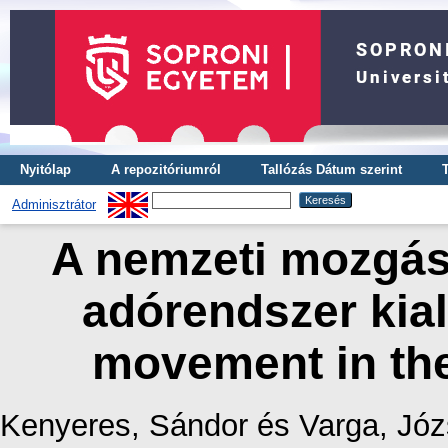
Nyitólap
A repozitóriumról
Tallózás Dátum szerint
Adminisztrátor
A nemzeti mozgást
adórendszer kial
movement in the
Kenyeres, Sándor
és
Varga, Józ