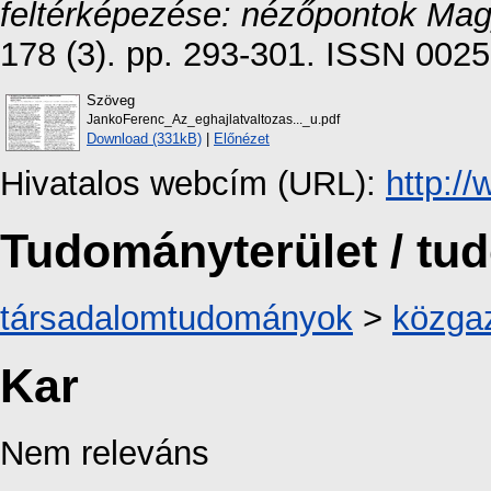
feltérképezése: nézőpontok Mag
178 (3). pp. 293-301. ISSN 002
Szöveg
JankoFerenc_Az_eghajlatvaltozas..._u.pdf
Download (331kB)
|
Előnézet
Hivatalos webcím (URL):
http:/
Tudományterület / t
társadalomtudományok
>
közga
Kar
Nem releváns