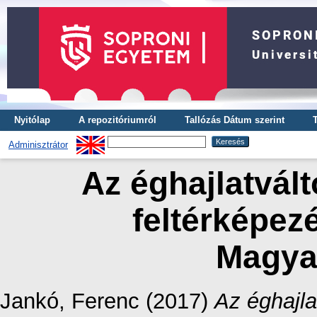
Nyitólap
A repozitóriumról
Tallózás Dátum szerint
Adminisztrátor
Az éghajlatvált
feltérképez
Magya
Jankó, Ferenc
(2017)
Az éghajla