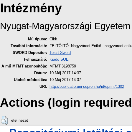
Intézmény
Nyugat-Magyarországi Egyetem
Mű tipusa:
Cikk
További információ:
FELTÖLTŐ: Nagyváradi Enikő - nagyvaradi.eni
SWORD Depositor:
Teszt Sword
Felhasználó:
Kiadó SOE
A mű MTMT azonosítója:
MTMT:3198759
Dátum:
10 Máj 2017 14:37
Utolsó módosítás:
10 Máj 2017 14:37
URI:
http://publicatio.uni-sopron.hu/id/eprint/1302
Actions (login required
Tétel nézet