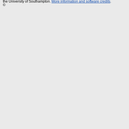
the University of Southampton.
More information and software credits
.
©