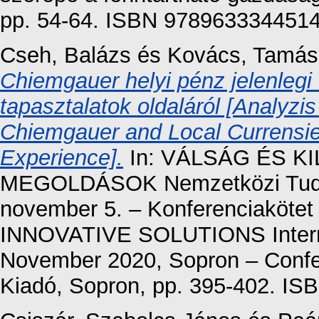
pp. 54-64. ISBN 978963334451
Cseh, Balázs
és
Kovács, Tamás
Chiemgauer helyi pénz jelenlegi
tapasztalatok oldaláról [Analyzis 
Chiemgauer and Local Currensies
Experience].
In: VÁLSÁG ÉS K
MEGOLDÁSOK Nemzetközi Tudom
november 5. – Konferenciaköt
INNOVATIVE SOLUTIONS Internat
November 2020, Sopron – Confe
Kiadó, Sopron, pp. 395-402. I