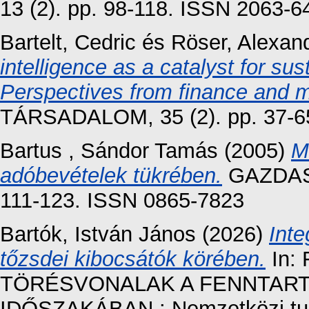
13 (2). pp. 98-118. ISSN 2063-
Bartelt, Cedric
és
Röser, Alexan
intelligence as a catalyst for su
Perspectives from finance and m
TÁRSADALOM, 35 (2). pp. 37-6
Bartus , Sándor Tamás
(2005)
M
adóbevételek tükrében.
GAZDASÁ
111-123. ISSN 0865-7823
Bartók, István János
(2026)
Inte
tőzsdei kibocsátók körében.
In:
TÖRÉSVONALAK A FENNTAR
IDŐSZAKÁBAN : Nemzetközi tu