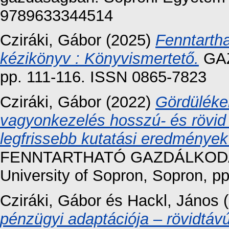
9789633344514
Cziráki, Gábor
(2025)
Fenntarth
kézikönyv : Könyvismertető.
GAZ
pp. 111-116. ISSN 0865-7823
Cziráki, Gábor
(2022)
Gördüléke
vagyonkezelés hosszú- és rövid 
legfrissebb kutatási eredménye
FENNTARTHATÓ GAZDÁLKOD
University of Sopron, Sopron, 
Cziráki, Gábor
és
Hackl, János
(
pénzügyi adaptációja – rövidtávú