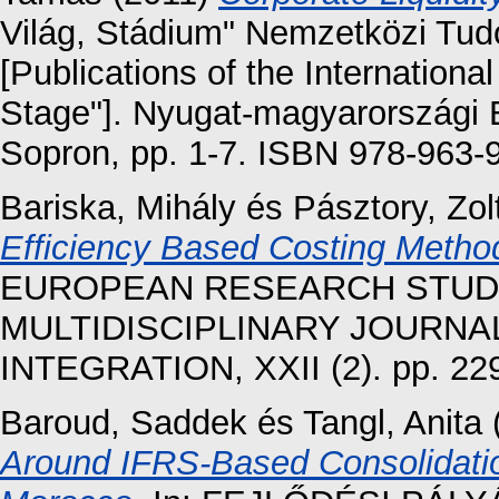
Világ, Stádium" Nemzetközi Tu
[Publications of the Internationa
Stage"]. Nyugat-magyarországi
Sopron, pp. 1-7. ISBN 978-963-
Bariska, Mihály
és
Pásztory, Zol
Efficiency Based Costing Metho
EUROPEAN RESEARCH STUDI
MULTIDISCIPLINARY JOURNA
INTEGRATION, XXII (2). pp. 22
Baroud, Saddek
és
Tangl, Anita
Around IFRS-Based Consolidatio