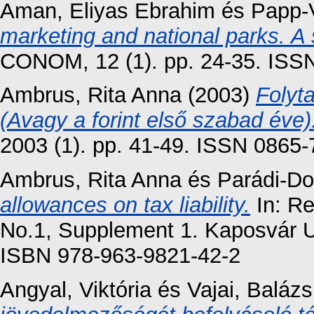
Aman, Eliyas Ebrahim
és
Papp-
marketing and national parks. A s
CONOM, 12 (1). pp. 24-35. ISS
Ambrus, Rita Anna
(2003)
Folyt
(Avagy a forint első szabad éve)
2003 (1). pp. 41-49. ISSN 0865
Ambrus, Rita Anna
és
Parádi-Do
allowances on tax liability.
In: Re
No.1, Supplement 1. Kaposvár Un
ISBN 978-963-9821-42-2
Angyal, Viktória
és
Vajai, Balázs