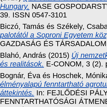
Hungary.
NASE GOSPODARSTVO 
39. ISSN 0547-3101
Biczó, Tamás
és
Székely, Csab
palotától a Soproni Egyetem k
GAZDASÁG ÉS TÁRSADALOM, 18 
Blahó, András
(2015)
Új nemzetk
és realitások.
E-CONOM, 3 (2). p
Bognár, Éva
és
Hoschek, Mónik
élményalapú fenntartható agrotu
áttekintés.
In: FEJLŐDÉSI PÁ
FENNTARTHATÓSÁGI ÁTMENET