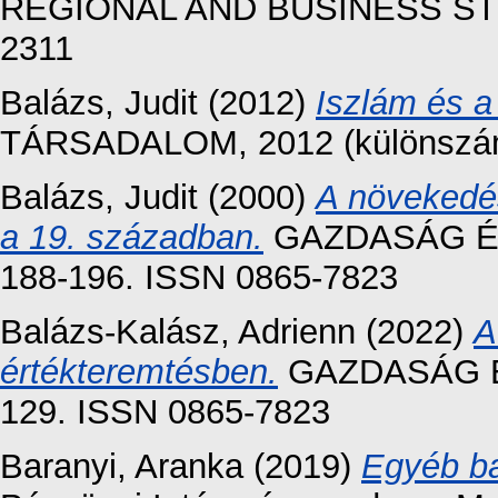
REGIONAL AND BUSINESS STUDI
2311
Balázs, Judit
(2012)
Iszlám és a 
TÁRSADALOM, 2012 (különszám)
Balázs, Judit
(2000)
A növekedés
a 19. században.
GAZDASÁG ÉS 
188-196. ISSN 0865-7823
Balázs-Kalász, Adrienn
(2022)
A
értékteremtésben.
GAZDASÁG ÉS
129. ISSN 0865-7823
Baranyi, Aranka
(2019)
Egyéb ba