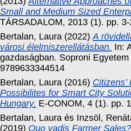
(2013)
Alternative Approaches o
Small and Medium Sized Enterpr
TÁRSADALOM, 2013 (1). pp. 3-
Bertalan, Laura
(2022)
A rövidel
városi élelmiszerellátásban.
In: 
gazdaságban. Soproni Egyetem 
9789633344514
Bertalan, Laura
(2016)
Citizens’
Possibilites for Smart City Solu
Hungary.
E-CONOM, 4 (1). pp. 
Bertalan, Laura
és
Inzsöl, Renát
(2019)
Quo vadis Farmer Sales?