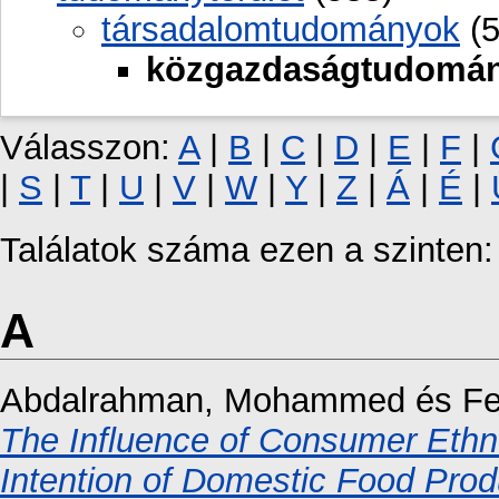
társadalomtudományok
(5
közgazdaságtudomá
Válasszon:
A
|
B
|
C
|
D
|
E
|
F
|
|
S
|
T
|
U
|
V
|
W
|
Y
|
Z
|
Á
|
É
|
Találatok száma ezen a szinten
A
Abdalrahman, Mohammed
és
Fe
The Influence of Consumer Eth
Intention of Domestic Food Prod