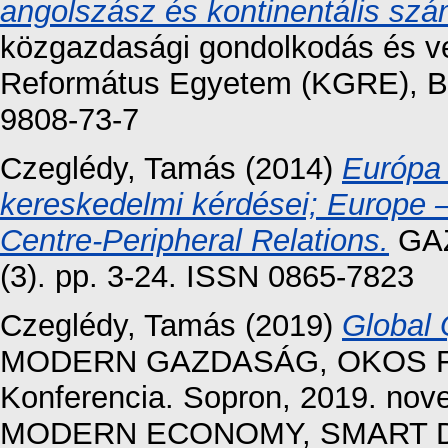
angolszász és kontinentális számv
közgazdasági gondolkodás és v
Református Egyetem (KGRE), Bu
9808-73-7
Czeglédy, Tamás
(2014)
Európa 
kereskedelmi kérdései; Europe 
Centre-Peripheral Relations.
GAZ
(3). pp. 3-24. ISSN 0865-7823
Czeglédy, Tamás
(2019)
Global 
MODERN GAZDASÁG, OKOS FE
Konferencia. Sopron, 2019. nove
MODERN ECONOMY, SMART DE