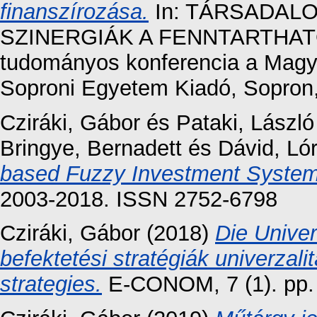
finanszírozása.
In: TÁRSADAL
SZINERGIÁK A FENNTARTHAT
tudományos konferencia a Magy
Soproni Egyetem Kiadó, Sopron
Cziráki, Gábor
és
Pataki, László
Bringye, Bernadett
és
Dávid, Ló
based Fuzzy Investment System
2003-2018. ISSN 2752-6798
Cziráki, Gábor
(2018)
Die Univer
befektetési stratégiák univerzali
strategies.
E-CONOM, 7 (1). pp.