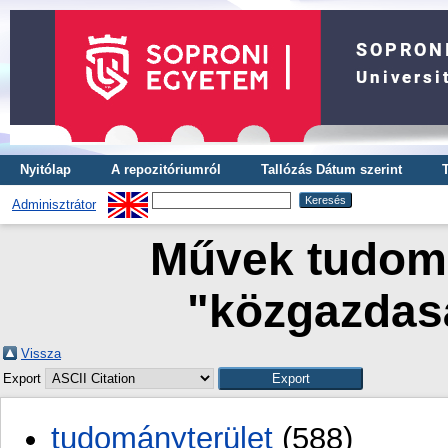
Nyitólap
A repozitóriumról
Tallózás Dátum szerint
Adminisztrátor
Művek tudomá
"közgazda
Vissza
Export
tudományterület
(588)