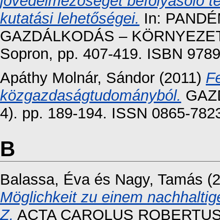
jövedelmezőségét befolyásoló t
kutatási lehetőségei.
In: PAND
GAZDÁLKODÁS – KÖRNYEZETTU
Sopron, pp. 407-419. ISBN 978
Apáthy Molnár, Sándor
(2011)
F
közgazdaságtudományból.
GAZD
4). pp. 189-194. ISSN 0865-782
B
Balassa, Éva
és
Nagy, Tamás
(
Möglichkeit zu einem nachhaltig
Z.
ACTA CAROLUS ROBERTUS 