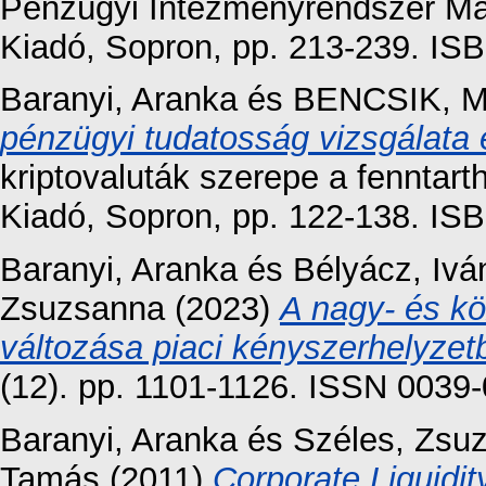
Pénzügyi Intézményrendszer Ma
Kiadó, Sopron, pp. 213-239. I
Baranyi, Aranka
és
BENCSIK, M
pénzügyi tudatosság vizsgálata 
kriptovaluták szerepe a fennta
Kiadó, Sopron, pp. 122-138. I
Baranyi, Aranka
és
Bélyácz, Ivá
Zsuzsanna
(2023)
A nagy- és kö
változása piaci kényszerhelyzet
(12). pp. 1101-1126. ISSN 0039
Baranyi, Aranka
és
Széles, Zsu
Tamás
(2011)
Corporate Liquid