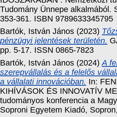
Tudomány Ünnepe alkalmából. S
353-361. ISBN 9789633345795
Bartók, István János
(2023)
Tőzs
pénzügyi jelentések területén.
GA
pp. 5-17. ISSN 0865-7823
Bartók, István János
(2024)
A fe
szerepvállalás és a felelős váll
a vállalati innovációban.
In: FE
KIHÍVÁSOK ÉS INNOVATÍV ME
tudományos konferencia a Magy
Soproni Egyetem Kiadó, Sopron