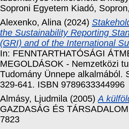
Soproni Egyetem Kiadó, Sopron
Alexenko, Alina
(2024)
Stakehol
the Sustainability Reporting Stan
(GRI) and of the International S
In: FENNTARTHATÓSÁGI ÁTME
MEGOLDÁSOK - Nemzetközi tud
Tudomány Ünnepe alkalmából. S
329-641. ISBN 9789633344996
Almásy, Ljudmila
(2005)
A külfö
GAZDASÁG ÉS TÁRSADALOM, 200
7823