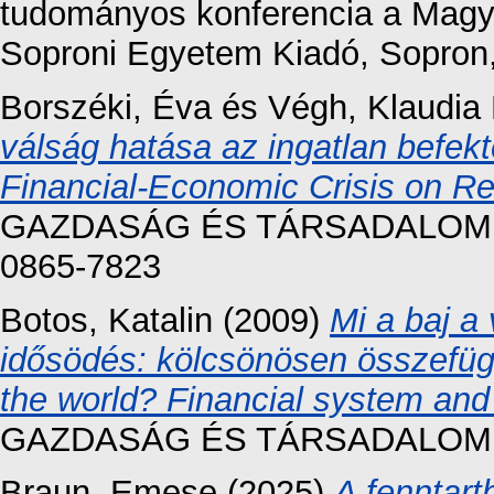
tudományos konferencia a Magy
Soproni Egyetem Kiadó, Sopron
Borszéki, Éva
és
Végh, Klaudia 
válság hatása az ingatlan befekt
Financial-Economic Crisis on Re
GAZDASÁG ÉS TÁRSADALOM, 20
0865-7823
Botos, Katalin
(2009)
Mi a baj a
idősödés: kölcsönösen összefügg
the world? Financial system and
GAZDASÁG ÉS TÁRSADALOM, 200
Braun, Emese
(2025)
A fenntart