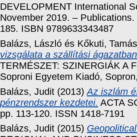
DEVELOPMENT International Sci
November 2019. – Publications. 
185. ISBN 9789633343487
Balázs, László
és
Kőkuti, Tamá
vizsgálata a szállítási ágazatban
TERMÉSZET: SZINERGIÁK A
Soproni Egyetem Kiadó, Sopron
Balázs, Judit
(2013)
Az iszlám é
pénzrendszer kezdetei.
ACTA SC
pp. 113-120. ISSN 1418-7191
Balázs, Judit
(2015)
Geopolitical