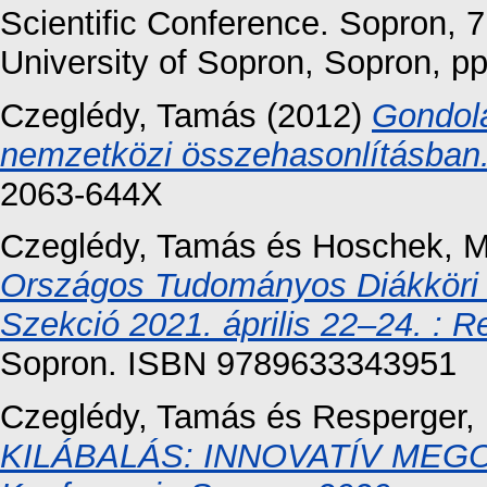
Scientific Conference. Sopron, 
University of Sopron, Sopron, 
Czeglédy, Tamás
(2012)
Gondola
nemzetközi összehasonlításban
2063-644X
Czeglédy, Tamás
és
Hoschek, M
Országos Tudományos Diákköri
Szekció 2021. április 22–24. : 
Sopron. ISBN 9789633343951
Czeglédy, Tamás
és
Resperger,
KILÁBALÁS: INNOVATÍV MEGO