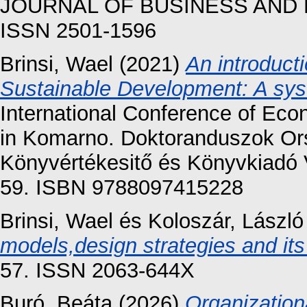
JOURNAL OF BUSINESS AND EC
ISSN 2501-1596
Brinsi, Wael
(2021)
An introduct
Sustainable Development: A syste
International Conference of Ec
in Komarno. Doktoranduszok O
Könyvértékesitő és Könyvkiadó V
59. ISBN 9788097415228
Brinsi, Wael
és
Koloszár, László
models,design strategies and its 
57. ISSN 2063-644X
Buró, Beáta
(2026)
Organization