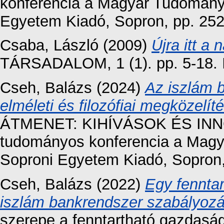
konferencia a Magyar Tudomány
Egyetem Kiadó, Sopron, pp. 25
Csaba, László
(2009)
Újra itt a
TÁRSADALOM, 1 (1). pp. 5-18.
Cseh, Balázs
(2024)
Az iszlám b
elméleti és filozófiai megközelít
ÁTMENET: KIHÍVÁSOK ÉS INN
tudományos konferencia a Magy
Soproni Egyetem Kiadó, Sopron
Cseh, Balázs
(2022)
Egy fenntar
iszlám bankrendszer szabályoz
szerepe a fenntartható gazdasá