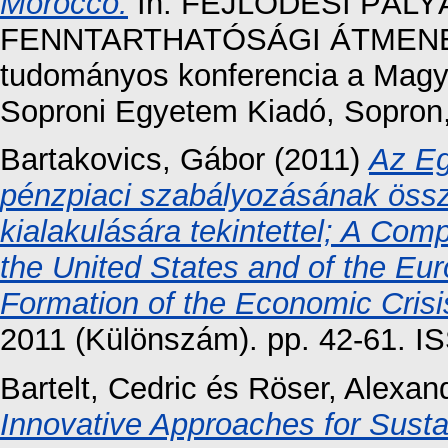
Morocco.
In: FEJLŐDÉSI PÁL
FENNTARTHATÓSÁGI ÁTMENET
tudományos konferencia a Magy
Soproni Egyetem Kiadó, Sopron
Bartakovics, Gábor
(2011)
Az Eg
pénzpiaci szabályozásának össz
kialakulására tekintettel; A Comp
the United States and of the Eu
Formation of the Economic Crisi
2011 (Különszám). pp. 42-61. 
Bartelt, Cedric
és
Röser, Alexan
Innovative Approaches for Sust