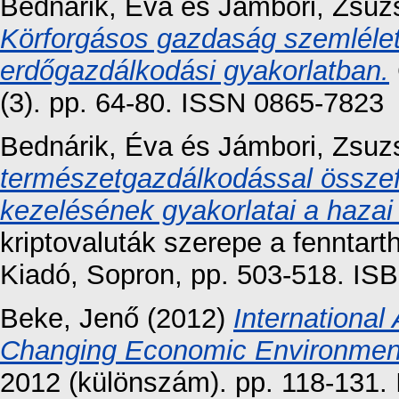
Bednárik, Éva
és
Jámbori, Zsuz
Körforgásos gazdaság szemléle
erdőgazdálkodási gyakorlatban.
(3). pp. 64-80. ISSN 0865-7823
Bednárik, Éva
és
Jámbori, Zsuz
természetgazdálkodással összef
kezelésének gyakorlatai a haza
kriptovaluták szerepe a fennta
Kiadó, Sopron, pp. 503-518. I
Beke, Jenő
(2012)
International
Changing Economic Environmen
2012 (különszám). pp. 118-131.