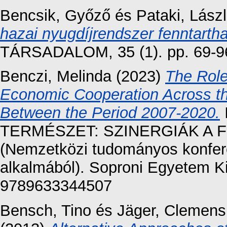
Bencsik, Győző
és
Pataki, Lász
hazai nyugdíjrendszer fenntarth
TÁRSADALOM, 35 (1). pp. 69-9
Benczi, Melinda
(2023)
The Role
Economic Cooperation Across t
Between the Period 2007-2020.
TERMÉSZET: SZINERGIÁK A
(Nemzetközi tudományos konfe
alkalmából). Soproni Egyetem K
9789633344507
Bensch, Tino
és
Jäger, Clemens