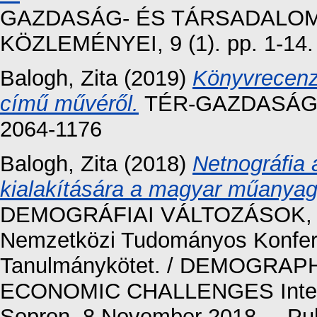
GAZDASÁG- ÉS TÁRSADALO
KÖZLEMÉNYEI, 9 (1). pp. 1-14
Balogh, Zita
(2019)
Könyvrecenzi
című művéről.
TÉR-GAZDASÁG-EM
2064-1176
Balogh, Zita
(2018)
Netnográfia
kialakítására a magyar műanyag
DEMOGRÁFIAI VÁLTOZÁSOK,
Nemzetközi Tudományos Konfere
Tanulmánykötet. / DEMOGRA
ECONOMIC CHALLENGES Internat
Sopron, 8 November 2018. – Publ