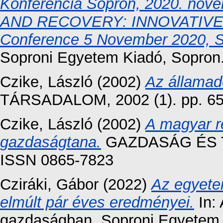
Konferencia Sopron, 2020. nove
AND RECOVERY: INNOVATIVE SO
Conference 5 November 2020, S
Soproni Egyetem Kiadó, Sopro
Czike, László
(2002)
Az állama
TÁRSADALOM, 2002 (1). pp. 65
Czike, László
(2002)
A magyar re
gazdaságtana.
GAZDASÁG ÉS TÁ
ISSN 0865-7823
Cziráki, Gábor
(2022)
Az egyetem
elmúlt pár éves eredményei.
In: 
gazdaságban. Soproni Egyetem 