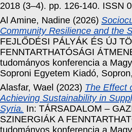
2018 (3–4). pp. 126-140. ISSN 
Al Amine, Nadine
(2026)
Sociocu
Community Resilience and the So
FEJLŐDÉSI PÁLYÁK ÉS ÚJ T
FENNTARTHATÓSÁGI ÁTMENET
tudományos konferencia a Magy
Soproni Egyetem Kiadó, Sopron
Alasfar, Wael
(2023)
The Effect
Achieving Sustainability in Supp
Syria.
In: TÁRSADALOM – GA
SZINERGIÁK A FENNTARTHAT
tudományos konferencia a Magy