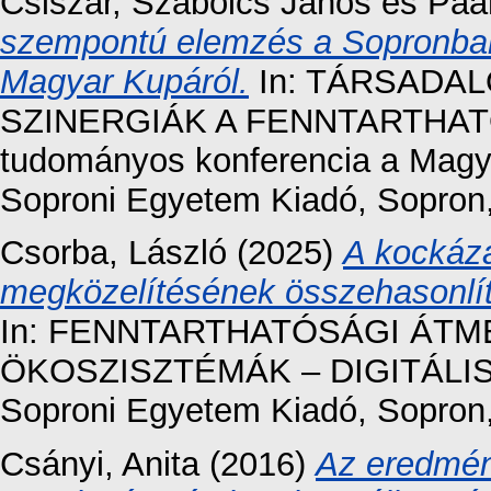
Csiszár, Szabolcs János
és
Paá
szempontú elemzés a Sopronban
Magyar Kupáról.
In: TÁRSADA
SZINERGIÁK A FENNTARTHAT
tudományos konferencia a Magy
Soproni Egyetem Kiadó, Sopron
Csorba, László
(2025)
A kockáza
megközelítésének összehasonlít
In: FENNTARTHATÓSÁGI ÁTM
ÖKOSZISZTÉMÁK – DIGITÁLIS 
Soproni Egyetem Kiadó, Sopron
Csányi, Anita
(2016)
Az eredmén