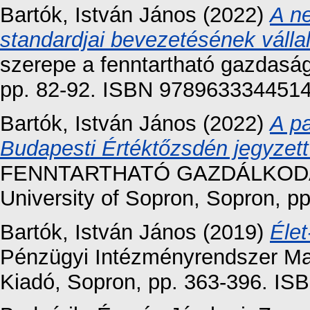
Bartók, István János
(2022)
A ne
standardjai bevezetésének vállala
szerepe a fenntartható gazdasá
pp. 82-92. ISBN 978963334451
Bartók, István János
(2022)
A p
Budapesti Értéktőzsdén jegyzett 
FENNTARTHATÓ GAZDÁLKOD
University of Sopron, Sopron, 
Bartók, István János
(2019)
Élet
Pénzügyi Intézményrendszer Ma
Kiadó, Sopron, pp. 363-396. I