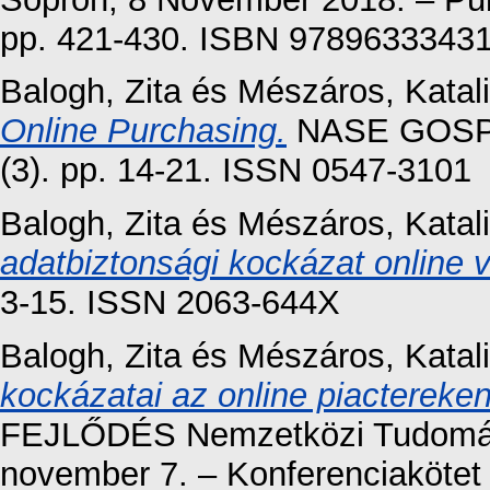
pp. 421-430. ISBN 9789633343
Balogh, Zita
és
Mészáros, Katal
Online Purchasing.
NASE GOSP
(3). pp. 14-21. ISSN 0547-3101
Balogh, Zita
és
Mészáros, Katal
adatbiztonsági kockázat online v
3-15. ISSN 2063-644X
Balogh, Zita
és
Mészáros, Katal
kockázatai az online piactereken
FEJLŐDÉS Nemzetközi Tudomány
november 7. – Konferenciakö