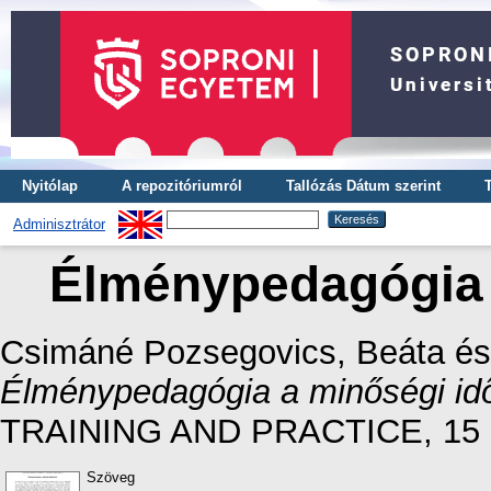
Nyitólap
A repozitóriumról
Tallózás Dátum szerint
Adminisztrátor
Élménypedagógia 
Csimáné Pozsegovics, Beáta
é
Élménypedagógia a minőségi idő
TRAINING AND PRACTICE, 15 (4
Szöveg