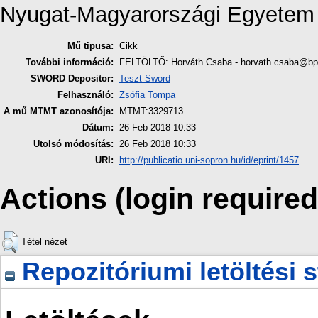
Nyugat-Magyarországi Egyetem
Mű tipusa:
Cikk
További információ:
FELTÖLTŐ: Horváth Csaba - horvath.csaba@bpk
SWORD Depositor:
Teszt Sword
Felhasználó:
Zsófia Tompa
A mű MTMT azonosítója:
MTMT:3329713
Dátum:
26 Feb 2018 10:33
Utolsó módosítás:
26 Feb 2018 10:33
URI:
http://publicatio.uni-sopron.hu/id/eprint/1457
Actions (login required
Tétel nézet
Repozitóriumi letöltési s