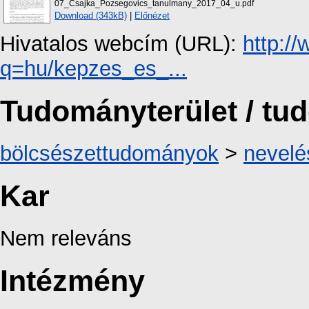
07_Csajka_Pozsegovics_tanulmany_2017_04_u.pdf
Download (343kB)
|
Előnézet
Hivatalos webcím (URL):
http:/
q=hu/kepzes_es_...
Tudományterület / t
bölcsészettudományok
>
nevel
Kar
Nem releváns
Intézmény