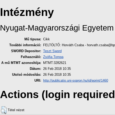
Intézmény
Nyugat-Magyarországi Egyetem
Mű tipusa:
Cikk
További információ:
FELTÖLTŐ: Horváth Csaba - horvath.csaba@b
SWORD Depositor:
Teszt Sword
Felhasználó:
Zsófia Tompa
A mű MTMT azonosítója:
MTMT:3282621
Dátum:
26 Feb 2018 10:35
Utolsó módosítás:
26 Feb 2018 10:35
URI:
http://publicatio.uni-sopron.hu/id/eprint/1460
Actions (login required
Tétel nézet