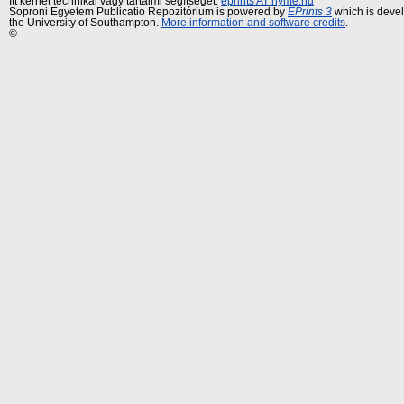
Itt kérhet technikai vagy tartalmi segítséget:
eprints AT nyme.hu
Soproni Egyetem Publicatio Repozitórium is powered by
EPrints 3
which is deve
the University of Southampton.
More information and software credits
.
©