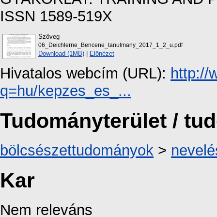
ISSN 1589-519X
Szöveg
06_Deichlerne_Bencene_tanulmany_2017_1_2_u.pdf
Download (1MB)
|
Előnézet
Hivatalos webcím (URL):
http:/
q=hu/kepzes_es_...
Tudományterület / t
bölcsészettudományok
>
nevel
Kar
Nem releváns