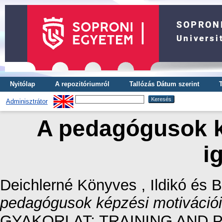
Nyitólap
A repozitóriumról
Tallózás Dátum szerint
Adminisztrátor
A pedagógusok k
i
Deichlerné Könyves , Ildikó
és
B
pedagógusok képzési motivációi 
GYAKORLAT: TRAINING AND PRA