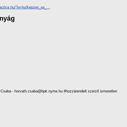
ractice.hu/?q=hu/kepzes_es_...
ányág
Csaba - horvath.csaba@bpk.nyme.hu #hozzárendelt szerző ismeretlen