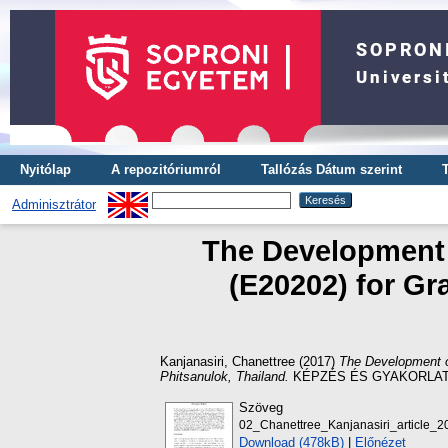
Nyitólap
A repozitóriumról
Tallózás Dátum szerint
Adminisztrátor
The Development 
(E20202) for Gr
Kanjanasiri, Chanettree
(2017)
The Development o
Phitsanulok, Thailand.
KÉPZÉS ÉS GYAKORLAT: T
Szöveg
02_Chanettree_Kanjanasiri_article_
Download (478kB)
|
Előnézet