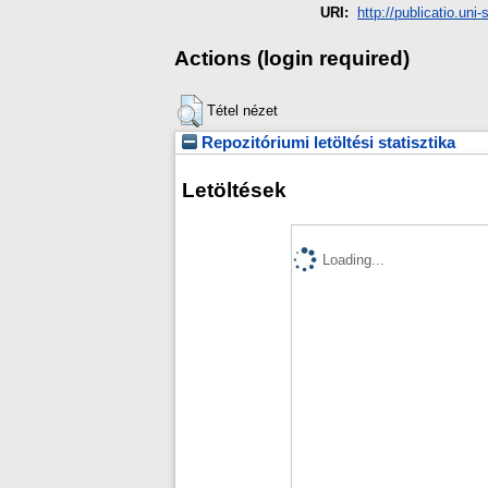
URI:
http://publicatio.uni
Actions (login required)
Tétel nézet
Repozitóriumi letöltési statisztika
Letöltések
Loading...