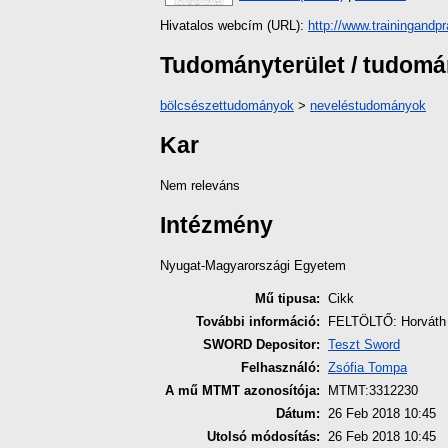
Hivatalos webcím (URL):
http://www.trainingandp
Tudományterület / tudom
bölcsészettudományok
>
neveléstudományok
Kar
Nem releváns
Intézmény
Nyugat-Magyarországi Egyetem
Mű tipusa:
Cikk
További információ:
FELTÖLTŐ: Horváth 
SWORD Depositor:
Teszt Sword
Felhasználó:
Zsófia Tompa
A mű MTMT azonosítója:
MTMT:3312230
Dátum:
26 Feb 2018 10:45
Utolsó módosítás:
26 Feb 2018 10:45