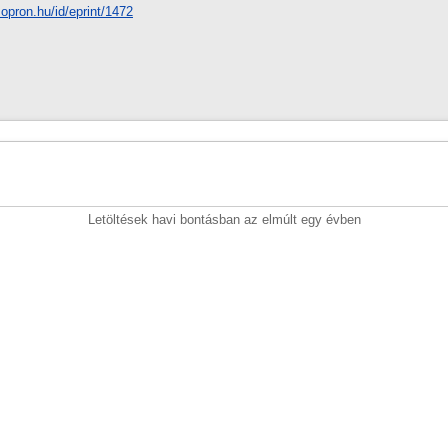
-sopron.hu/id/eprint/1472
Letöltések havi bontásban az elmúlt egy évben