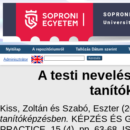
Nyitólap
A repozitóriumról
Tallózás Dátum szerint
Adminisztrátor
A testi nevelés
tanít
Kiss, Zoltán
és
Szabó, Eszter
(2
tanítóképzésben.
KÉPZÉS ÉS G
PRACTICE, 15 (4). pp. 63-68. 