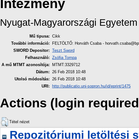
Intézmény
Nyugat-Magyarországi Egyetem
Mű tipusa:
Cikk
További információ:
FELTÖLTŐ: Horváth Csaba - horvath.csaba@bpk
SWORD Depositor:
Teszt Sword
Felhasználó:
Zsófia Tompa
A mű MTMT azonosítója:
MTMT:3329712
Dátum:
26 Feb 2018 10:48
Utolsó módosítás:
26 Feb 2018 10:48
URI:
http://publicatio.uni-sopron.hu/id/eprint/1475
Actions (login required
Tétel nézet
Repozitóriumi letöltési s