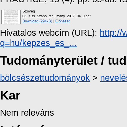
Szöveg
06_Kiss_Szabo_tanulmany_2017_04_u.pdf
Download (294kB)
|
Előnézet
Hivatalos webcím (URL):
http:/
q=hu/kepzes_es_...
Tudományterület / t
bölcsészettudományok
>
nevel
Kar
Nem releváns