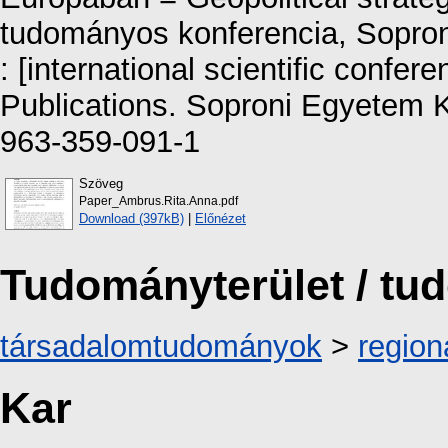
tudományos konferencia, Sopron
: [international scientific confe
Publications. Soproni Egyetem 
963-359-091-1
Szöveg
Paper_Ambrus.Rita.Anna.pdf
Download (397kB)
|
Előnézet
Tudományterület / t
társadalomtudományok
>
region
Kar