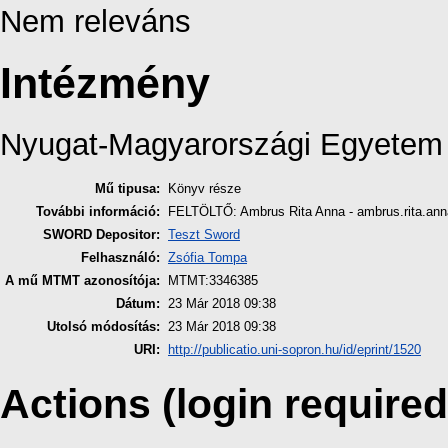
Nem releváns
Intézmény
Nyugat-Magyarországi Egyetem
Mű tipusa:
Könyv része
További információ:
FELTÖLTŐ: Ambrus Rita Anna - ambrus.rita.a
SWORD Depositor:
Teszt Sword
Felhasználó:
Zsófia Tompa
A mű MTMT azonosítója:
MTMT:3346385
Dátum:
23 Már 2018 09:38
Utolsó módosítás:
23 Már 2018 09:38
URI:
http://publicatio.uni-sopron.hu/id/eprint/1520
Actions (login required