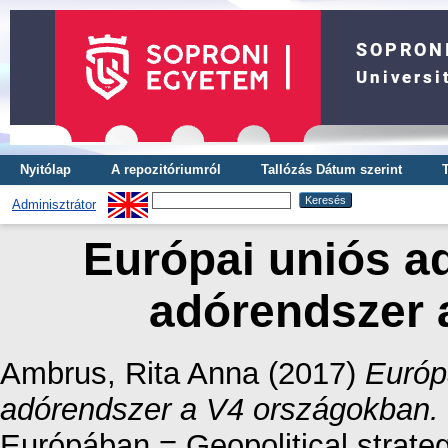
Nyitólap
A repozitóriumról
Tallózás Dátum szerint
Adminisztrátor
Európai uniós ad
adórendszer 
Ambrus, Rita Anna
(2017)
Európ
adórendszer a V4 országokban.
Európában = Geopolitical strateg