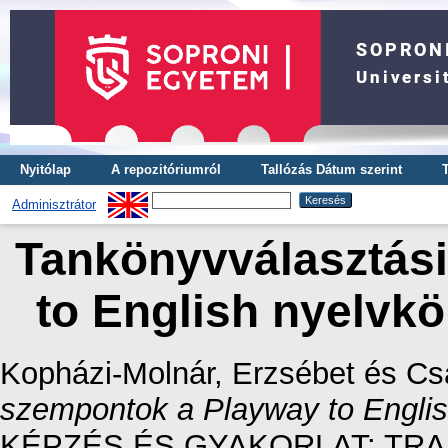
Nyitólap
A repozitóriumról
Tallózás Dátum szerint
Adminisztrátor
Tankönyvválasztás
to English nyelvk
Kopházi-Molnár, Erzsébet
és
Cs
szempontok a Playway to Engli
KÉPZÉS ÉS GYAKORLAT: TRAIN