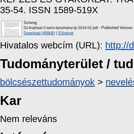
35-54. ISSN 1589-519X
Szöveg
- Published Version
03-Kophazi-Csarni-tanulmany-tp-2019-02.pdf
Download (458kB)
|
Előnézet
Hivatalos webcím (URL):
http:/
Tudományterület / t
bölcsészettudományok
>
nevel
Kar
Nem releváns