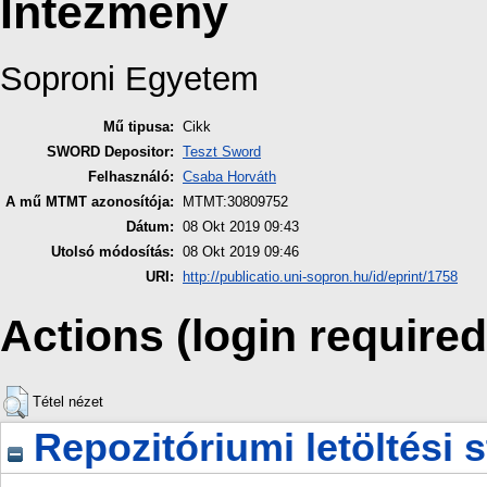
Intézmény
Soproni Egyetem
Mű tipusa:
Cikk
SWORD Depositor:
Teszt Sword
Felhasználó:
Csaba Horváth
A mű MTMT azonosítója:
MTMT:30809752
Dátum:
08 Okt 2019 09:43
Utolsó módosítás:
08 Okt 2019 09:46
URI:
http://publicatio.uni-sopron.hu/id/eprint/1758
Actions (login required
Tétel nézet
Repozitóriumi letöltési s