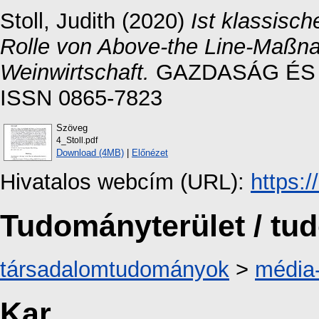
Stoll, Judith
(2020)
Ist klassisc
Rolle von Above-the Line-Maßna
Weinwirtschaft.
GAZDASÁG ÉS TÁ
ISSN 0865-7823
Szöveg
4_Stoll.pdf
Download (4MB)
|
Előnézet
Hivatalos webcím (URL):
https:
Tudományterület / t
társadalomtudományok
>
média
Kar