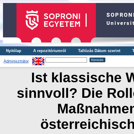
Nyitólap
A repozitóriumról
Tallózás Dátum szerint
Adminisztrátor
Ist klassische
sinnvoll? Die Rol
Maßnahmen 
österreichisc