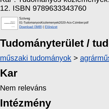
12. ISBN 9789633343760
Szöveg
01-TudomanyosKozlemenyek2020-Acs-Czimber.pdf
Download (3MB)
|
Előnézet
Tudományterület / t
műszaki tudományok
>
agrármű
Kar
Nem releváns
Intézmény