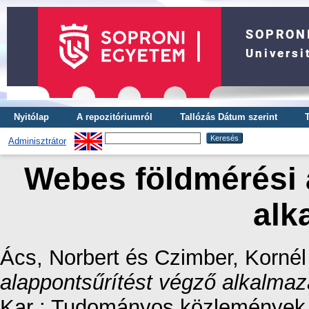
Nyitólap
A repozitóriumról
Tallózás Dátum szerint
Adminisztrátor
Webes földmérési 
alk
Ács, Norbert
és
Czimber, Kornél
alappontsűrítést végző alkalmaz
Kar : Tudományos közlemények. 