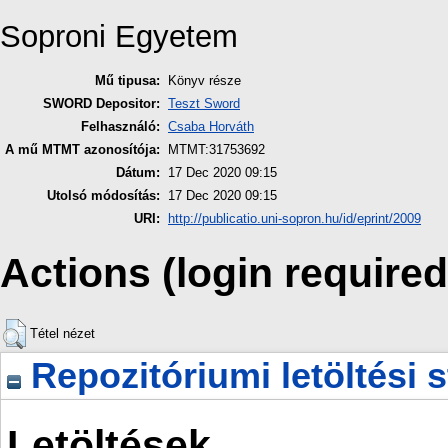
Soproni Egyetem
Mű tipusa:
Könyv része
SWORD Depositor:
Teszt Sword
Felhasználó:
Csaba Horváth
A mű MTMT azonosítója:
MTMT:31753692
Dátum:
17 Dec 2020 09:15
Utolsó módosítás:
17 Dec 2020 09:15
URI:
http://publicatio.uni-sopron.hu/id/eprint/2009
Actions (login required
Tétel nézet
Repozitóriumi letöltési s
Letöltések