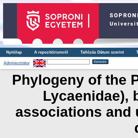
Nyitólap
A repozitóriumról
Tallózás Dátum szerint
Adminisztrátor
Phylogeny of the P
Lycaenidae), b
associations and 