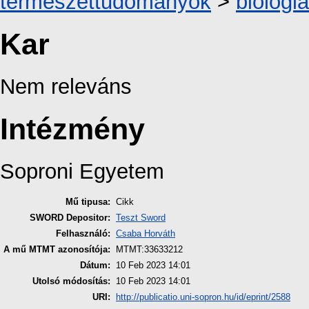
természettudományok
>
biológi
Kar
Nem releváns
Intézmény
Soproni Egyetem
Mű tipusa:
Cikk
SWORD Depositor:
Teszt Sword
Felhasználó:
Csaba Horváth
A mű MTMT azonosítója:
MTMT:33633212
Dátum:
10 Feb 2023 14:01
Utolsó módosítás:
10 Feb 2023 14:01
URI:
http://publicatio.uni-sopron.hu/id/eprint/2588