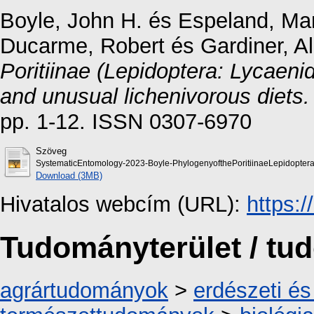
Boyle, John H.
és
Espeland, Ma
Ducarme, Robert
és
Gardiner, Al
Poritiinae (Lepidoptera: Lycaenid
and unusual lichenivorous diets.
pp. 1-12. ISSN 0307-6970
Szöveg
SystematicEntomology-2023-Boyle-PhylogenyofthePoritiinaeLepidopteraL
Download (3MB)
Hivatalos webcím (URL):
https:
Tudományterület / t
agrártudományok
>
erdészeti é