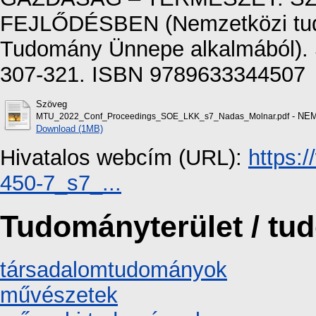
FEJLŐDÉSBEN (Nemzetközi tud
Tudomány Ünnepe alkalmából). 
307-321. ISBN 9789633344507
Szöveg
- NE
MTU_2022_Conf_Proceedings_SOE_LKK_s7_Nadas_Molnar.pdf
Download (1MB)
Hivatalos webcím (URL):
https:
450-7_s7_...
Tudományterület / t
társadalomtudományok
művészetek