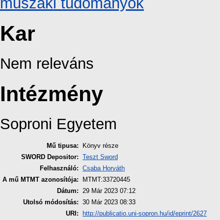
műszaki tudományok
Kar
Nem releváns
Intézmény
Soproni Egyetem
Mű tipusa:
Könyv része
SWORD Depositor:
Teszt Sword
Felhasználó:
Csaba Horváth
A mű MTMT azonosítója:
MTMT:33720445
Dátum:
29 Már 2023 07:12
Utolsó módosítás:
30 Már 2023 08:33
URI:
http://publicatio.uni-sopron.hu/id/eprint/2627