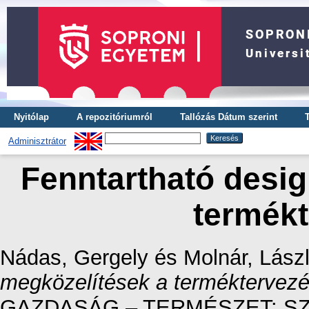
Nyitólap
A repozitóriumról
Tallózás Dátum szerint
Adminisztrátor
Fenntartható desig
termék
Nádas, Gergely
és
Molnár, Lász
megközelítések a terméktervez
GAZDASÁG – TERMÉSZET: S