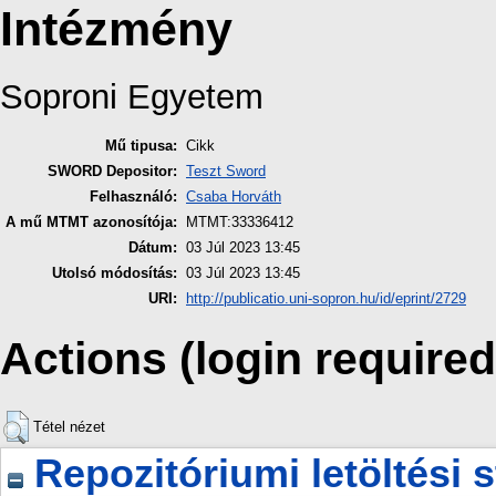
Intézmény
Soproni Egyetem
Mű tipusa:
Cikk
SWORD Depositor:
Teszt Sword
Felhasználó:
Csaba Horváth
A mű MTMT azonosítója:
MTMT:33336412
Dátum:
03 Júl 2023 13:45
Utolsó módosítás:
03 Júl 2023 13:45
URI:
http://publicatio.uni-sopron.hu/id/eprint/2729
Actions (login required
Tétel nézet
Repozitóriumi letöltési s