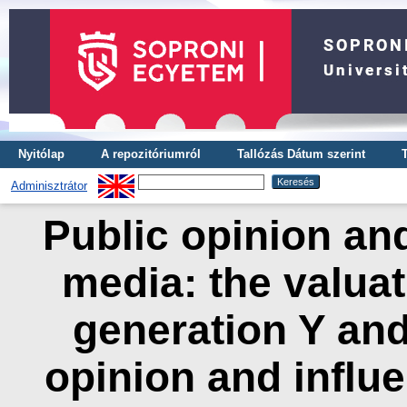
Nyitólap
A repozitóriumról
Tallózás Dátum szerint
Adminisztrátor
Public opinion and
media: the valuati
generation Y and
opinion and influ