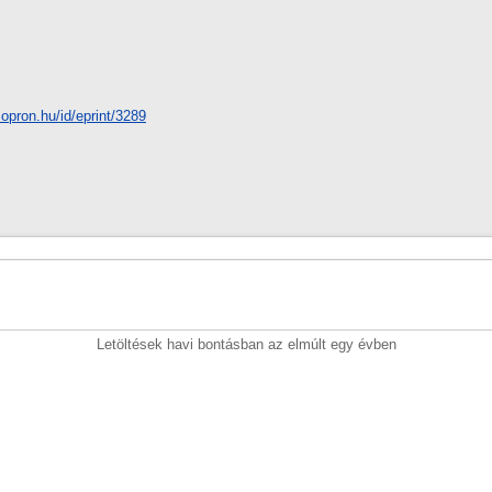
-sopron.hu/id/eprint/3289
Letöltések havi bontásban az elmúlt egy évben