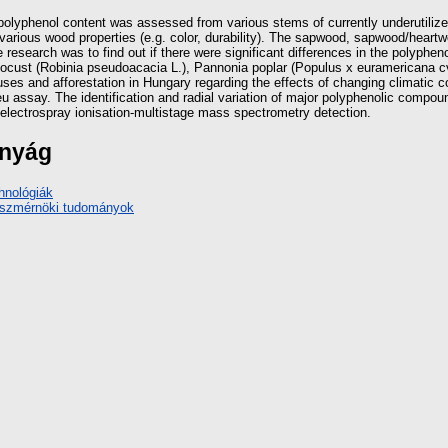
he polyphenol content was assessed from various stems of currently underutil
 various wood properties (e.g. color, durability). The sapwood, sapwood/heart
research was to find out if there were significant differences in the polyphen
k locust (Robinia pseudoacacia L.), Pannonia poplar (Populus x euramericana c
 uses and afforestation in Hungary regarding the effects of changing climatic co
u assay. The identification and radial variation of major polyphenolic comp
-electrospray ionisation-multistage mass spectrometry detection.
ányág
hnológiák
yészmérnöki tudományok