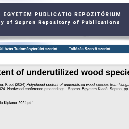
Tallózás Tudományterület szerint
Tallózás Szerző szerint
ent of underutilized wood spec
or, Kibet
(2024)
Polyphenol content of underutilized wood species from Hunga
4. Hardwood conference proceedings . Soproni Egyetem Kiadó, Sopron, pp
u-Kipkoror-2024.pdf