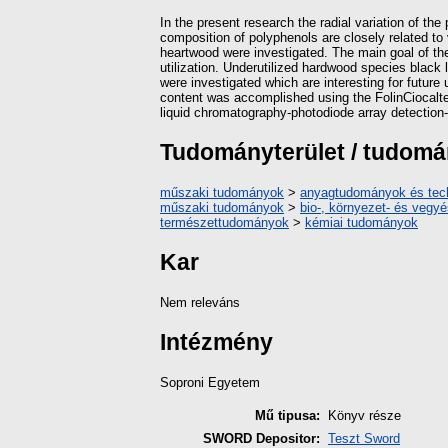
In the present research the radial variation of t
composition of polyphenols are closely related to
heartwood were investigated. The main goal of the 
utilization. Underutilized hardwood species blac
were investigated which are interesting for future
content was accomplished using the FolinCiocalte
liquid chromatography-photodiode array detection
Tudományterület / tudom
műszaki tudományok
>
anyagtudományok és tec
műszaki tudományok
>
bio-, környezet- és veg
természettudományok
>
kémiai tudományok
Kar
Nem releváns
Intézmény
Soproni Egyetem
Mű tipusa:
Könyv része
SWORD Depositor:
Teszt Sword