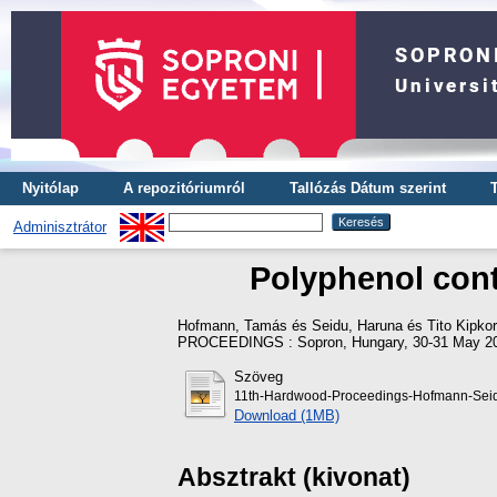
Nyitólap
A repozitóriumról
Tallózás Dátum szerint
Adminisztrátor
Polyphenol cont
Hofmann, Tamás
és
Seidu, Haruna
és
Tito Kipkor
PROCEEDINGS : Sopron, Hungary, 30-31 May 202
Szöveg
11th-Hardwood-Proceedings-Hofmann-Seid
Download (1MB)
Absztrakt (kivonat)