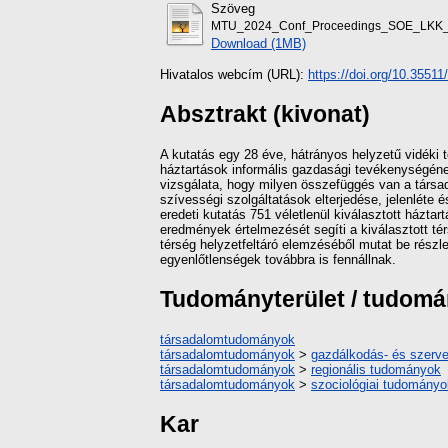
Szöveg
MTU_2024_Conf_Proceedings_SOE_LKK_pp
Download (1MB)
Hivatalos webcím (URL):
https://doi.org/10.3551
Absztrakt (kivonat)
A kutatás egy 28 éve, hátrányos helyzetű vidéki t
háztartások informális gazdasági tevékenységéne
vizsgálata, hogy milyen összefüggés van a társa
szívességi szolgáltatások elterjedése, jelenléte é
eredeti kutatás 751 véletlenül kiválasztott háztar
eredmények értelmezését segíti a kiválasztott té
térség helyzetfeltáró elemzéséből mutat be részle
egyenlőtlenségek továbbra is fennállnak.
Tudományterület / tudom
társadalomtudományok
társadalomtudományok
>
gazdálkodás- és szer
társadalomtudományok
>
regionális tudományok
társadalomtudományok
>
szociológiai tudományo
Kar