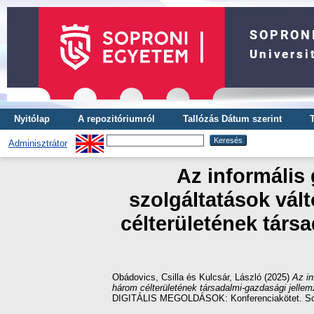
Nyitólap
A repozitóriumról
Tallózás Dátum szerint
Adminisztrátor
Az informális
szolgáltatások vál
célterületének társ
Obádovics, Csilla
és
Kulcsár, László
(2025)
Az in
három célterületének társadalmi-gazdasági jellem
DIGITÁLIS MEGOLDÁSOK: Konferenciakötet. Sop