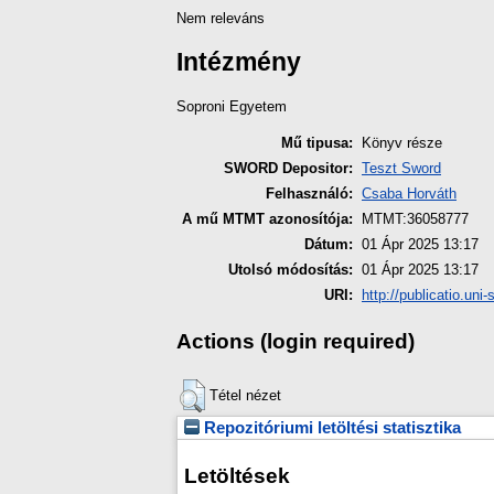
Nem releváns
Intézmény
Soproni Egyetem
Mű tipusa:
Könyv része
SWORD Depositor:
Teszt Sword
Felhasználó:
Csaba Horváth
A mű MTMT azonosítója:
MTMT:36058777
Dátum:
01 Ápr 2025 13:17
Utolsó módosítás:
01 Ápr 2025 13:17
URI:
http://publicatio.uni
Actions (login required)
Tétel nézet
Repozitóriumi letöltési statisztika
Letöltések