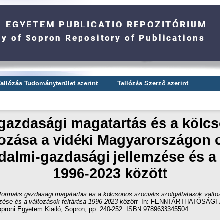
Tallózás Tudományterület szerint
Tallózás Szerző szerint
 gazdasági magatartás és a kölcs
tozása a vidéki Magyarországon
adalmi-gazdasági jellemzése és a 
1996-2023 között
formális gazdasági magatartás és a kölcsönös szociális szolgáltatások vált
zése és a változások feltárása 1996-2023 között.
In: FENNTARTHATÓSÁGI
roni Egyetem Kiadó, Sopron, pp. 240-252. ISBN 9789633345504