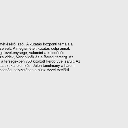
métléséről szól. A kutatás központi témája a
e volt. A megismételt kutatás célja annak
ági tevékenysége, valamint a kölcsönös
sza vidék, Vend vidék és a Beregi térség). Az
a térségekben 750 kitöltött kérdőívvel zárult. Az
statisztikai elemzés. Jelen tanulmány a három
azdasági helyzetében a húsz évvel ezelőtti