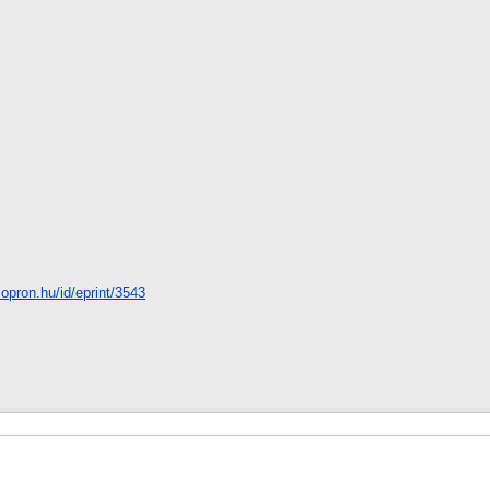
-sopron.hu/id/eprint/3543