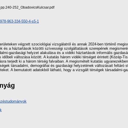
.240-252_ObadovicsKulcsar.pdf
1/978-963-334-550-4-s5-1
erületeken végzett szociológiai vizsgálatról és annak 2024-ben történő megis
k és a háztartások közötti szívességi szolgáltatások szerepének megismerés
dalmi-gazdasági helyzet alakulása és a vidéki háztartások informális gazdas
s időbeli változása között. A kutatás három vidéki térséget érintett (Közép-Ti
tásra terjedt ki a három térség falvaiban. A megismételt kutatás ugyanezekben 
rségek társadalmi, demográfiai és gazdasági helyzetének változásait feltáró 
teket. A bemutatott adatokból látható, hogy a vizsgált térségek társadalmi-g
ányág
vezéstudományok
k