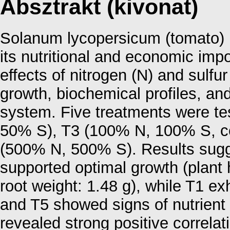
Absztrakt (kivonat)
Solanum lycopersicum (tomato) is
its nutritional and economic imp
effects of nitrogen (N) and sulf
growth, biochemical profiles, an
system. Five treatments were t
50% S), T3 (100% N, 100% S, co
(500% N, 500% S). Results sug
supported optimal growth (plant 
root weight: 1.48 g), while T1 e
and T5 showed signs of nutrient 
revealed strong positive correlat