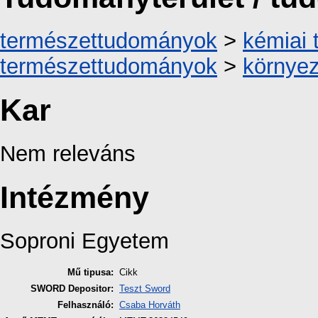
természettudományok
>
kémiai
természettudományok
>
környe
Kar
Nem releváns
Intézmény
Soproni Egyetem
Mű tipusa:
Cikk
SWORD Depositor:
Teszt Sword
Felhasználó:
Csaba Horváth