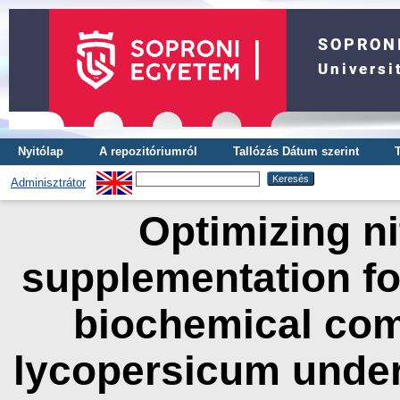
Nyitólap
A repozitóriumról
Tallózás Dátum szerint
Adminisztrátor
Optimizing ni
supplementation f
biochemical com
lycopersicum under