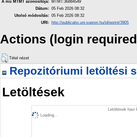
A mű MTMT azonosítója:
MTMT:36884549
Dátum:
05 Feb 2026 08:32
Utolsó módosítás:
05 Feb 2026 08:32
URI:
http://publicatio.uni-sopron.hu/id/eprint/3905
Actions (login required
Tétel nézet
Repozitóriumi letöltési s
Letöltések
Letöltések havi
Loading...