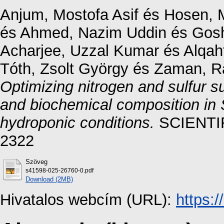
Anjum, Mostofa Asif
és
Hosen, 
és
Ahmed, Nazim Uddin
és
Gos
Acharjee, Uzzal Kumar
és
Alqah
Tóth, Zsolt György
és
Zaman, R
Optimizing nitrogen and sulfur 
and biochemical composition in
hydroponic conditions.
SCIENTIF
2322
Szöveg
s41598-025-26760-0.pdf
Download (2MB)
Hivatalos webcím (URL):
https: