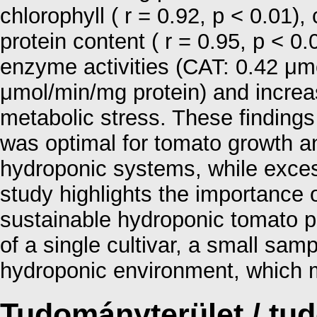
chlorophyll ( r = 0.92, p < 0.01),
protein content ( r = 0.95, p < 0
enzyme activities (CAT: 0.42 μm
μmol/min/mg protein) and increas
metabolic stress. These finding
was optimal for tomato growth a
hydroponic systems, while excess
study highlights the importance 
sustainable hydroponic tomato pr
of a single cultivar, a small samp
hydroponic environment, which ma
Tudományterület / t