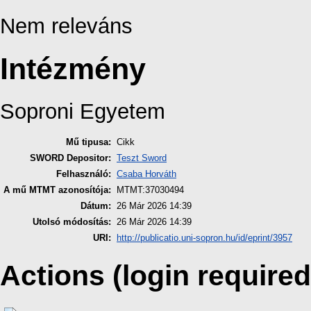
Nem releváns
Intézmény
Soproni Egyetem
Mű tipusa:
Cikk
SWORD Depositor:
Teszt Sword
Felhasználó:
Csaba Horváth
A mű MTMT azonosítója:
MTMT:37030494
Dátum:
26 Már 2026 14:39
Utolsó módosítás:
26 Már 2026 14:39
URI:
http://publicatio.uni-sopron.hu/id/eprint/3957
Actions (login required