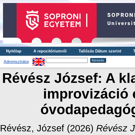
Nyitólap
A repozitóriumról
Tallózás Dátum szerint
Adminisztrátor
Révész József: A kl
improvizáció e
óvodapedagó
Révész, József
(2026)
Révész J