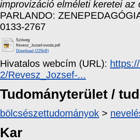
improvizáció elméleti keretei 
PARLANDO: ZENEPEDAGÓGIAI F
0133-2767
Szöveg
Revesz_Jozsef-ovoda.pdf
Download (225kB)
Hivatalos webcím (URL):
https:
2/Revesz_Jozsef-...
Tudományterület / t
bölcsészettudományok
>
nevel
Kar