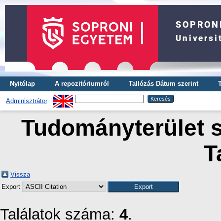
Nyitólap
A repozitóriumról
Tallózás Dátum szerint
Adminisztrátor
Tudományterület s
T
Vissza
Export
Találatok száma:
4
.