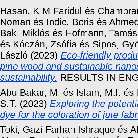
Hasan, K M Faridul
és
Champra
Noman
és
Indic, Boris
és
Ahmed,
Bak, Miklós
és
Hofmann, Tamás
és
Kóczán, Zsófia
és
Sipos, Gy
László
(2023)
Eco-friendly produ
pine wood and sustainable nanos
sustainability.
RESULTS IN ENGI
Abu Bakar, M.
és
Islam, M.I.
és
S.T.
(2023)
Exploring the potent
dye for the coloration of jute fabr
Toki, Gazi Farhan Ishraque
és
A