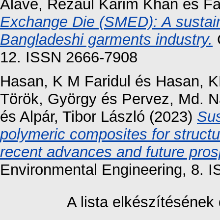
Alave, Rezaul Karim Khan
és
Fa
Exchange Die (SMED): A sustain
Bangladeshi garments industry.
C
12. ISSN 2666-7908
Hasan, K M Faridul
és
Hasan, 
Török, György
és
Pervez, Md. N
és
Alpár, Tibor László
(2023)
Sus
polymeric composites for structur
recent advances and future pros
Environmental Engineering, 8. 
A lista elkészítéséne