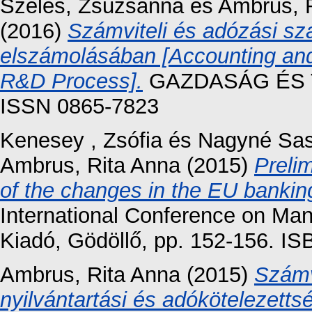
Széles, Zsuzsanna
és
Ambrus, 
(2016)
Számviteli és adózási s
elszámolásában [Accounting and
R&D Process].
GAZDASÁG ÉS TÁ
ISSN 0865-7823
Kenesey , Zsófia
és
Nagyné Sas
Ambrus, Rita Anna
(2015)
Preli
of the changes in the EU banking
International Conference on Ma
Kiadó, Gödöllő, pp. 152-156. I
Ambrus, Rita Anna
(2015)
Számvi
nyilvántartási és adókötelezett