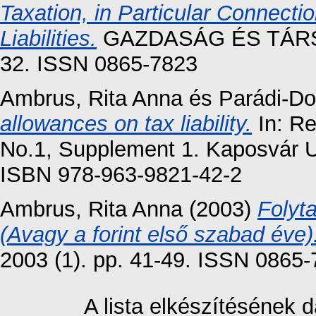
Taxation, in Particular Connect
Liabilities.
GAZDASÁG ÉS TÁRSAD
32. ISSN 0865-7823
Ambrus, Rita Anna
és
Parádi-Do
allowances on tax liability.
In: Re
No.1, Supplement 1. Kaposvár Un
ISBN 978-963-9821-42-2
Ambrus, Rita Anna
(2003)
Folyt
(Avagy a forint első szabad éve)
2003 (1). pp. 41-49. ISSN 0865
A lista elkészítésének