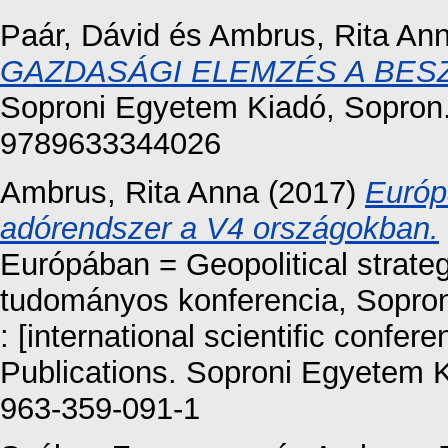
Paár, Dávid
és
Ambrus, Rita An
GAZDASÁGI ELEMZÉS A BES
Soproni Egyetem Kiadó, Sopro
9789633344026
Ambrus, Rita Anna
(2017)
Európ
adórendszer a V4 országokban.
Európában = Geopolitical strateg
tudományos konferencia, Sopron
: [international scientific confe
Publications. Soproni Egyetem 
963-359-091-1