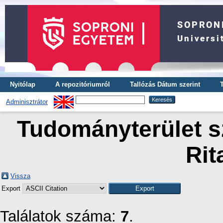
Nyitólap
A repozitóriumról
Tallózás Dátum szerint
Adminisztrátor
Tudományterület sz
Rit
Vissza
Export
Találatok száma:
7
.