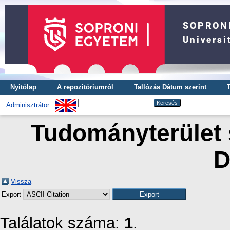
Nyitólap
A repozitóriumról
Tallózás Dátum szerint
Adminisztrátor
Tudományterület s
D
Vissza
Export
Találatok száma:
1
.