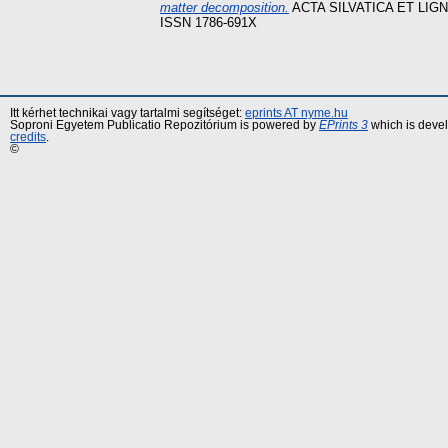
matter decomposition.
ACTA SILVATICA ET LIG
ISSN 1786-691X
Itt kérhet technikai vagy tartalmi segítséget:
eprints AT nyme.hu
Soproni Egyetem Publicatio Repozitórium is powered by
EPrints 3
which is deve
credits
.
©