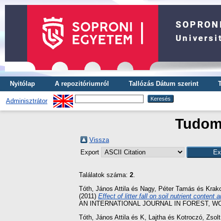
Nyitólap
A repozitóriumról
Tallózás Dátum szerint
Adminisztrátor
Tudomá
Vissza
Export
Találatok száma:
2
.
Tóth, János Attila
és
Nagy, Péter Tamás
és
Krako
(2011)
Effect of litter fall on soil nutrient conte
AN INTERNATIONAL JOURNAL IN FOREST, WOO
Tóth, János Attila
és
K, Lajtha
és
Kotroczó, Zsolt