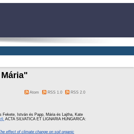
 Mária
"
Atom
RSS 1.0
RSS 2.0
s
Fekete, István
és
Papp, Mária
és
Lajtha, Kate
t).
ACTA SILVATICA ET LIGNARIA HUNGARICA:
he effect of climate change on soil organic