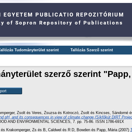
Tallózás Tudományterület szerint
Tallózás Szerző szerint
nyterület szerző szerint "
Papp,
mperger, Zsolt
és
Veres, Zsuzsa
és
Kotroczó, Zsolt
és
Kincses, Sándorné
é
nt and pH, and its consequences in view of climate change (Síkfőkút DIRT Projec
D AND ENVIRONMENTAL SCIENCES, 7. pp. 75-86. ISSN 1786-691X
és
Krakomperger, Zs
és
B, Caldwel
és
R D, Bowden
és
Papp, Mária
(2007)
T