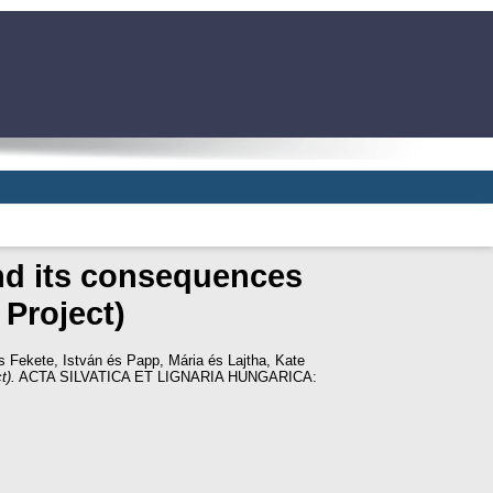
 and its consequences
 Project)
s
Fekete, István
és
Papp, Mária
és
Lajtha, Kate
t).
ACTA SILVATICA ET LIGNARIA HUNGARICA: