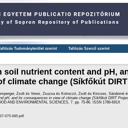
Tallózás Tudományterület szerint
Tallózás Szerző szerint
l on soil nutrient content and pH,
of climate change (Síkfőkút DIRT
mperger, Zsolt
és
Veres, Zsuzsa
és
Kotroczó, Zsolt
és
Kincses, Sándorné
é
nt and pH, and its consequences in view of climate change (Síkfőkút DIRT Projec
D AND ENVIRONMENTAL SCIENCES, 7. pp. 75-86. ISSN 1786-691X
l07-075-085.pdf