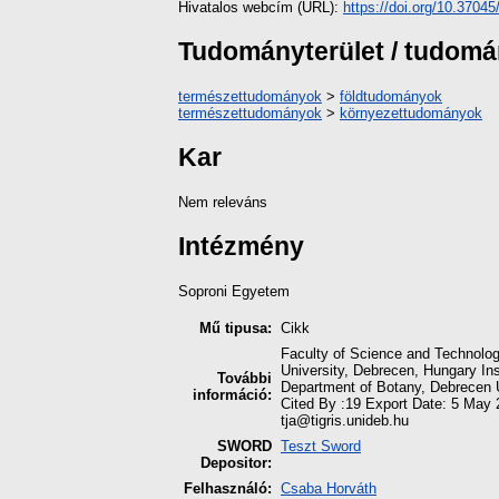
Hivatalos webcím (URL):
https://doi.org/10.3704
Tudományterület / tudom
természettudományok
>
földtudományok
természettudományok
>
környezettudományok
Kar
Nem releváns
Intézmény
Soproni Egyetem
Mű tipusa:
Cikk
Faculty of Science and Technolog
University, Debrecen, Hungary In
További
Department of Botany, Debrecen U
információ:
Cited By :19 Export Date: 5 May 
tja@tigris.unideb.hu
SWORD
Teszt Sword
Depositor:
Felhasználó:
Csaba Horváth