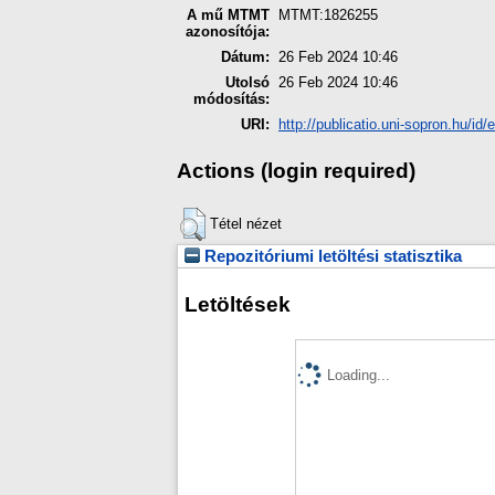
A mű MTMT
MTMT:1826255
azonosítója:
Dátum:
26 Feb 2024 10:46
Utolsó
26 Feb 2024 10:46
módosítás:
URI:
http://publicatio.uni-sopron.hu/id/
Actions (login required)
Tétel nézet
Repozitóriumi letöltési statisztika
Letöltések
Loading...