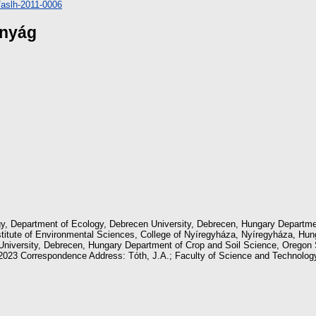
5/aslh-2011-0006
ányág
y, Department of Ecology, Debrecen University, Debrecen, Hungary Departme
stitute of Environmental Sciences, College of Nyíregyháza, Nyíregyháza, Hun
niversity, Debrecen, Hungary Department of Crop and Soil Science, Oregon St
2023 Correspondence Address: Tóth, J.A.; Faculty of Science and Technology