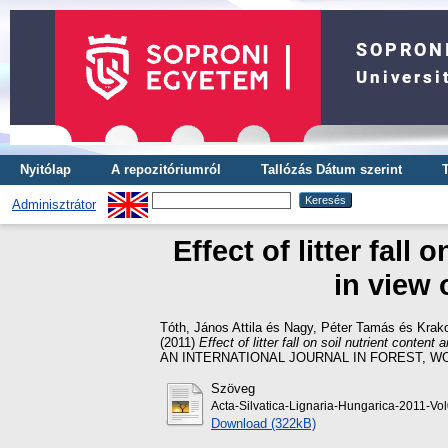
Nyitólap
A repozitóriumról
Tallózás Dátum szerint
Adminisztrátor
Effect of litter fal
in view 
Tóth, János Attila
és
Nagy, Péter Tamás
és
Krako
(2011)
Effect of litter fall on soil nutrient conte
AN INTERNATIONAL JOURNAL IN FOREST, WOO
Szöveg
Acta-Silvatica-Lignaria-Hungarica-2011-Vo
Download (322kB)