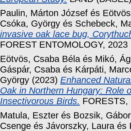
Paulin, Márton József
és
Eötvös
Csóka, György
és
Schebeck, Ma
invasive oak lace bug, Corythuc
FOREST ENTOMOLOGY, 2023 (1)
Eötvös, Csaba Béla
és
Mikó, Á
Gáspár, Csaba
és
Kárpáti, Marce
György
(2023)
Enhanced Natural
Oak in Northern Hungary: Role of 
Insectivorous Birds.
FORESTS, 1
Matula, Eszter
és
Bozsik, Gábor
Csenge
és
Jávorszky, Laura
és