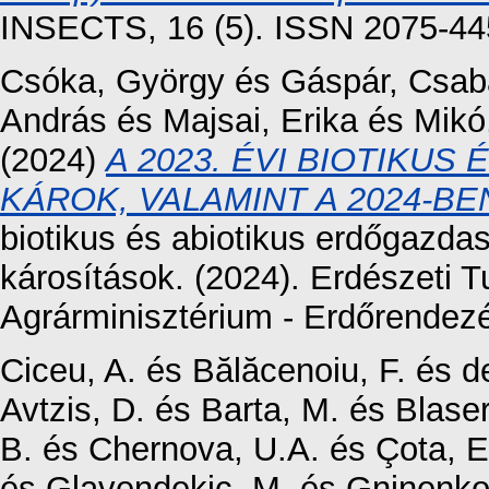
INSECTS, 16 (5). ISSN 2075-4
Csóka, György
és
Gáspár, Csab
András
és
Majsai, Erika
és
Mikó
(2024)
A 2023. ÉVI BIOTIKU
KÁROK, VALAMINT A 2024-B
biotikus és abiotikus erdőgazdas
károsítások. (2024). Erdészeti 
Agrárminisztérium - Erdőrendezé
Ciceu, A.
és
Bălăcenoiu, F.
és
d
Avtzis, D.
és
Barta, M.
és
Blaser
B.
és
Chernova, U.A.
és
Çota, E
és
Glavendekic, M.
és
Gninenko,