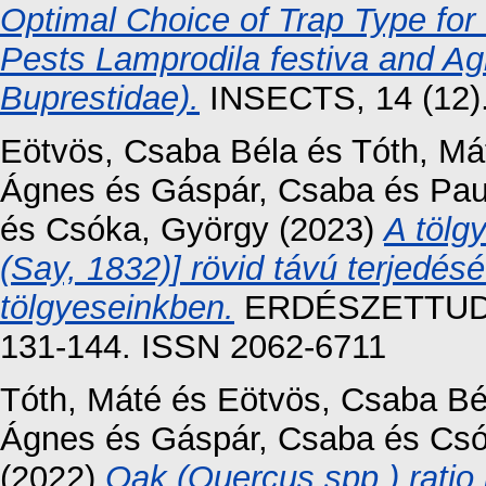
Optimal Choice of Trap Type for
Pests Lamprodila festiva and Agr
Buprestidae).
INSECTS, 14 (12)
Eötvös, Csaba Béla
és
Tóth, Má
Ágnes
és
Gáspár, Csaba
és
Pau
és
Csóka, György
(2023)
A tölg
(Say, 1832)] rövid távú terjedés
tölgyeseinkben.
ERDÉSZETTUDO
131-144. ISSN 2062-6711
Tóth, Máté
és
Eötvös, Csaba Bé
Ágnes
és
Gáspár, Csaba
és
Csó
(2022)
Oak (Quercus spp.) ratio