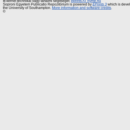
Itt kérhet technikai vagy tartalmi segítséget:
eprints AT nyme.hu
Soproni Egyetem Publicatio Repozitórium is powered by
EPrints 3
which is deve
the University of Southampton.
More information and software credits
.
©