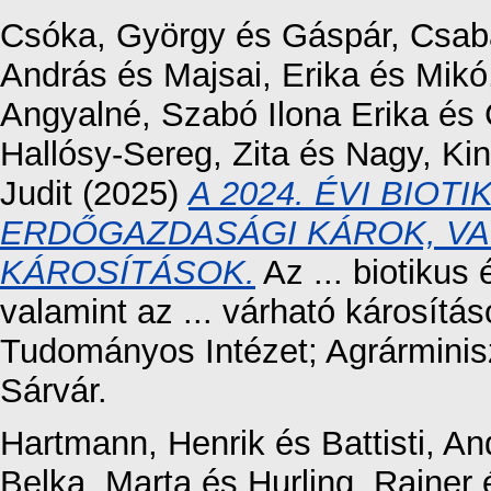
Csóka, György
és
Gáspár, Csab
András
és
Majsai, Erika
és
Mikó
Angyalné, Szabó Ilona Erika
és
Hallósy-Sereg, Zita
és
Nagy, Ki
Judit
(2025)
A 2024. ÉVI BIOT
ERDŐGAZDASÁGI KÁROK, VA
KÁROSÍTÁSOK.
Az ... biotikus
valamint az ... várható károsítá
Tudományos Intézet; Agrárminisz
Sárvár.
Hartmann, Henrik
és
Battisti, A
Belka, Marta
és
Hurling, Rainer