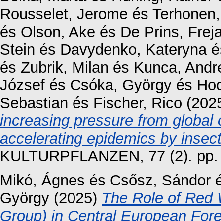
Rousselet, Jerome
és
Terhonen
és
Olson, Ake
és
De Prins, Frej
Stein
és
Davydenko, Kateryna
é
és
Zubrik, Milan
és
Kunca, Andr
József
és
Csóka, György
és
Hoc
Sebastian
és
Fischer, Rico
(202
increasing pressure from global
accelerating epidemics by insec
KULTURPFLANZEN, 77 (2). pp. 
Mikó, Ágnes
és
Csősz, Sándor
György
(2025)
The Role of Red 
Group) in Central European For