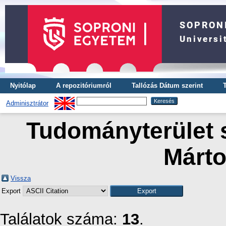
Nyitólap
A repozitóriumról
Tallózás Dátum szerint
Adminisztrátor
Tudományterület s
Márto
Vissza
Export
Találatok száma:
13
.