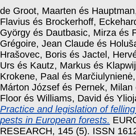
de Groot, Maarten
és
Hauptman,
Flavius
és
Brockerhoff, Eckehar
György
és
Dautbasic, Mirza
és
Grégoire, Jean Claude
és
Holuša
Hrašovec, Boris
és
Jactel, Herv
Urs
és
Kautz, Markus
és
Klapwij
Krokene, Paal
és
Marčiulynienė
Márton József
és
Pernek, Milan
Floor
és
Williams, David
és
Ylioj
Practice and legislation of fell
pests in European forests.
EURO
RESEARCH, 145 (5). ISSN 161