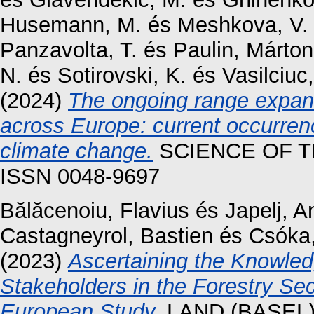
Husemann, M.
és
Meshkova, V.
Panzavolta, T.
és
Paulin, Márton
N.
és
Sotirovski, K.
és
Vasilciuc,
(2024)
The ongoing range expans
across Europe: current occurrenc
climate change.
SCIENCE OF T
ISSN 0048-9697
Bălăcenoiu, Flavius
és
Japelj, A
Castagneyrol, Bastien
és
Csóka
(2023)
Ascertaining the Knowled
Stakeholders in the Forestry Se
European Study.
LAND (BASEL),