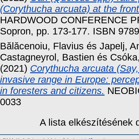
(Corythucha arcuata) at the front 
HARDWOOD CONFERENCE PROCE
Sopron, pp. 173-177. ISBN 978
Bălăcenoiu, Flavius
és
Japelj, A
Castagneyrol, Bastien
és
Csóka
(2021)
Corythucha arcuata (Say, 
invasive range in Europe: percep
in foresters and citizens.
NEOBIOT
0033
A lista elkészítésének