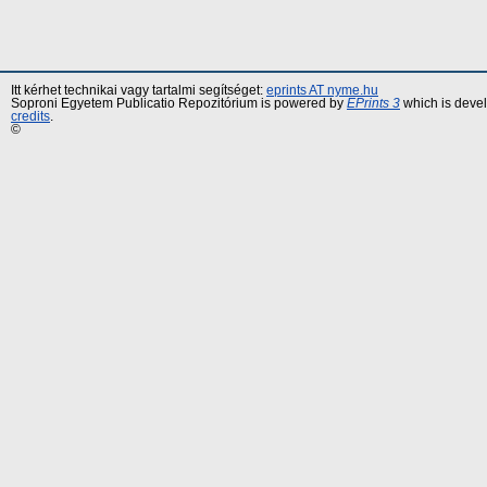
Itt kérhet technikai vagy tartalmi segítséget:
eprints AT nyme.hu
Soproni Egyetem Publicatio Repozitórium is powered by
EPrints 3
which is deve
credits
.
©