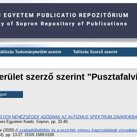
Tallózás Tudományterület szerint
Tallózás Szerző szerint
ület szerző szerint "
Pusztafalvi
ILYEN NEHÉZSÉGEK ADÓDNAK AZ AUTIZMUS SPEKTRUM ZAVAROKBA
roni Egyetem Kiadó, Sopron, pp. 32-40.
te
(2020)
A szabadidőeltöltés és a pszichés stressz kapcsolatának vizsgálat
. pp. 13-27. ISSN 1589-519X