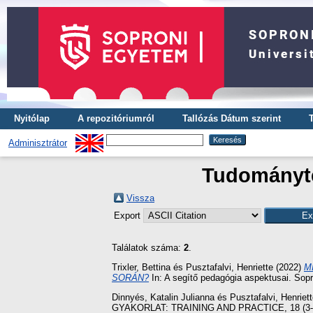
Nyitólap
A repozitóriumról
Tallózás Dátum szerint
Adminisztrátor
Tudományter
Vissza
Export
Találatok száma:
2
.
Trixler, Bettina
és
Pusztafalvi, Henriette
(2022)
M
SORÁN?
In: A segítő pedagógia aspektusai. Sop
Dinnyés, Katalin Julianna
és
Pusztafalvi, Henriet
GYAKORLAT: TRAINING AND PRACTICE, 18 (3-4)