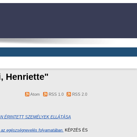
, Henriette
"
Atom
RSS 1.0
RSS 2.0
N ÉRINTETT SZEMÉLYEK ELLÁTÁSA
a az egészségnevelés folyamatában.
KÉPZÉS ÉS