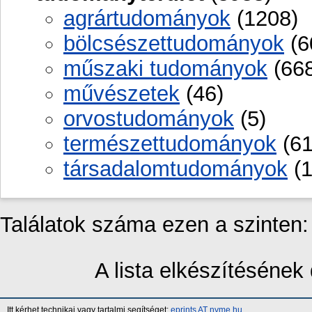
agrártudományok
(1208)
bölcsészettudományok
(6
műszaki tudományok
(668
művészetek
(46)
orvostudományok
(5)
természettudományok
(61
társadalomtudományok
(1
Találatok száma ezen a szinten
A lista elkészítéséne
Itt kérhet technikai vagy tartalmi segítséget:
eprints AT nyme.hu