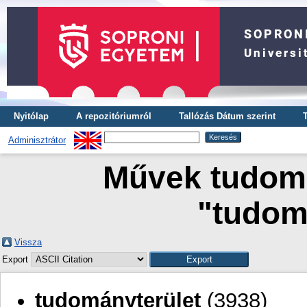
Nyitólap
A repozitóriumról
Tallózás Dátum szerint
Adminisztrátor
Művek tudomá
"tudom
Vissza
Export
tudományterület
(3938)