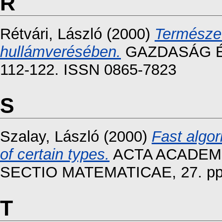
R
Rétvári, László
(2000)
Természet
hullámverésében.
GAZDASÁG ÉS
112-122. ISSN 0865-7823
S
Szalay, László
(2000)
Fast algor
of certain types.
ACTA ACADEM
SECTIO MATEMATICAE, 27. pp.
T