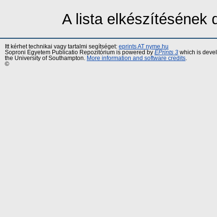
A lista elkészítésének
Itt kérhet technikai vagy tartalmi segítséget:
eprints AT nyme.hu
Soproni Egyetem Publicatio Repozitórium is powered by
EPrints 3
which is deve
the University of Southampton.
More information and software credits
.
©