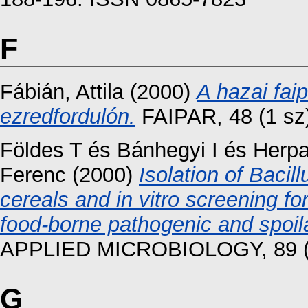
F
Fábián, Attila
(2000)
A hazai fai
ezredfordulón.
FAIPAR, 48 (1 sz)
Földes T
és
Bánhegyi I
és
Herpa
Ferenc
(2000)
Isolation of Bacil
cereals and in vitro screening f
food-borne pathogenic and spoi
APPLIED MICROBIOLOGY, 89 (5)
G