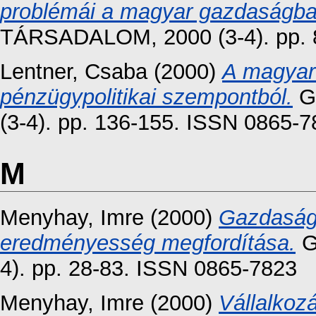
problémái a magyar gazdaságba
TÁRSADALOM, 2000 (3-4). pp. 
Lentner, Csaba
(2000)
A magyar
pénzügypolitikai szempontból.
G
(3-4). pp. 136-155. ISSN 0865-
M
Menyhay, Imre
(2000)
Gazdasági
eredményesség megfordítása.
G
4). pp. 28-83. ISSN 0865-7823
Menyhay, Imre
(2000)
Vállalkoz