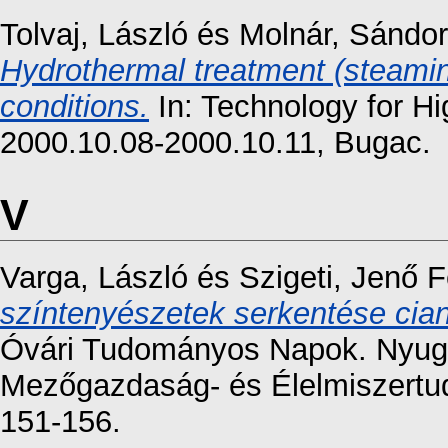
Tolvaj, László
és
Molnár, Sándor
Hydrothermal treatment (steami
conditions.
In: Technology for Hi
2000.10.08-2000.10.11, Bugac.
V
Varga, László
és
Szigeti, Jenő 
színtenyészetek serkentése cia
Óvári Tudományos Napok. Nyug
Mezőgazdaság- és Élelmiszertu
151-156.