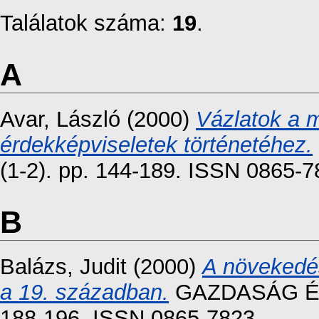
Találatok száma:
19
.
A
Avar, László
(2000)
Vázlatok a 
érdekképviseletek történetéhez.
(1-2). pp. 144-189. ISSN 0865-
B
Balázs, Judit
(2000)
A növekedés
a 19. században.
GAZDASÁG ÉS 
188-196. ISSN 0865-7823