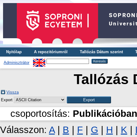
Nyitólap
A repozitóriumról
Tallózás Dátum szerint
Adminisztrátor
Tallózás 
Vissza
Export
csoportosítás:
Publikációban
Válasszon:
A
|
B
|
F
|
G
|
H
|
K
|