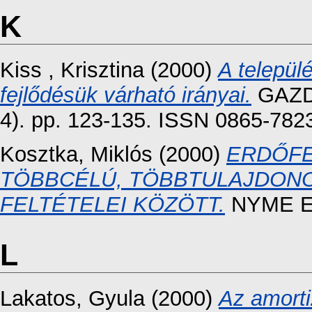
K
Kiss , Krisztina
(2000)
A települ
fejlődésük várható irányai.
GAZD
4). pp. 123-135. ISSN 0865-782
Kosztka, Miklós
(2000)
ERDŐFE
TÖBBCÉLÚ, TÖBBTULAJDON
FELTÉTELEI KÖZÖTT.
NYME Er
L
Lakatos, Gyula
(2000)
Az amorti