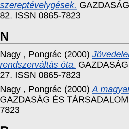
szereptévelygések.
GAZDASÁG É
82. ISSN 0865-7823
N
Nagy , Pongrác
(2000)
Jövedele
rendszerváltás óta.
GAZDASÁG É
27. ISSN 0865-7823
Nagy , Pongrác
(2000)
A magyar
GAZDASÁG ÉS TÁRSADALOM, 200
7823