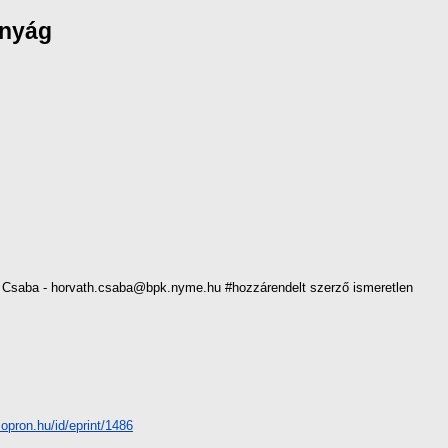
ányág
Csaba - horvath.csaba@bpk.nyme.hu #hozzárendelt szerző ismeretlen
-sopron.hu/id/eprint/1486