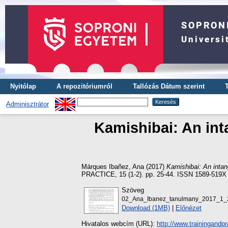
Nyitólap
A repozitóriumról
Tallózás Dátum szerint
Adminisztrátor
Kamishibai: An inta
Márques Ibañez, Ana
(2017)
Kamishibai: An intang
PRACTICE, 15 (1-2). pp. 25-44. ISSN 1589-519X
Szöveg
02_Ana_Ibanez_tanulmany_2017_1_2
Download (1MB)
|
Előnézet
Hivatalos webcím (URL):
http://www.trainingandp