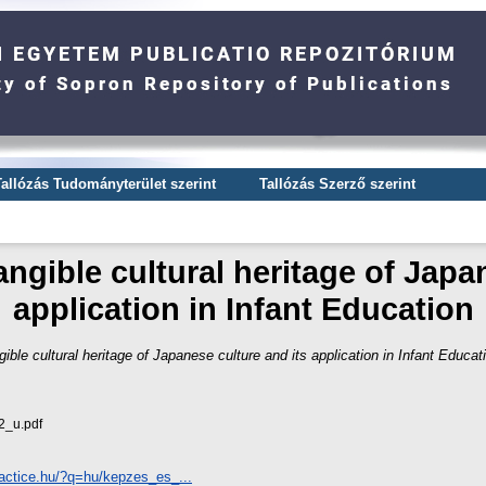
Tallózás Tudományterület szerint
Tallózás Szerző szerint
ngible cultural heritage of Japa
application in Infant Education
ible cultural heritage of Japanese culture and its application in Infant Educat
_u.pdf
ractice.hu/?q=hu/kepzes_es_...