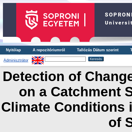
Nyitólap
A repozitóriumról
Tallózás Dátum szerint
Adminisztrátor
Detection of Change
on a Catchment 
Climate Conditions 
of 