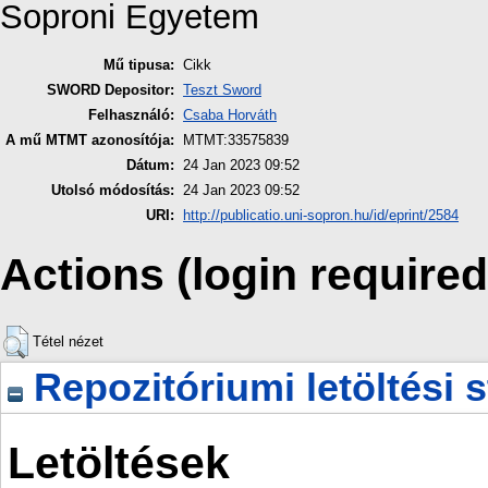
Soproni Egyetem
Mű tipusa:
Cikk
SWORD Depositor:
Teszt Sword
Felhasználó:
Csaba Horváth
A mű MTMT azonosítója:
MTMT:33575839
Dátum:
24 Jan 2023 09:52
Utolsó módosítás:
24 Jan 2023 09:52
URI:
http://publicatio.uni-sopron.hu/id/eprint/2584
Actions (login required
Tétel nézet
Repozitóriumi letöltési s
Letöltések