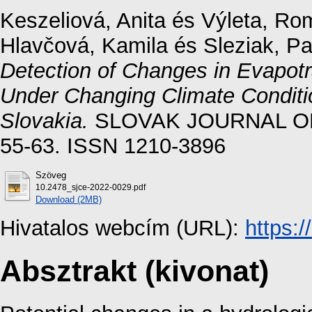
Keszeliová, Anita
és
Výleta, Ro
Hlavčová, Kamila
és
Sleziak, Pa
Detection of Changes in Evapot
Under Changing Climate Conditio
Slovakia.
SLOVAK JOURNAL OF C
55-63. ISSN 1210-3896
Szöveg
10.2478_sjce-2022-0029.pdf
Download (2MB)
Hivatalos webcím (URL):
https:
Absztrakt (kivonat)