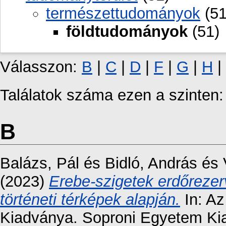
természettudományok
(51
földtudományok
(51)
Válasszon:
B
|
C
|
D
|
F
|
G
|
H
|
Találatok száma ezen a szinten
B
Balázs, Pál
és
Bidló, András
és
(2023)
Erebe-szigetek erdőrezer
történeti térképek alapján.
In: A
Kiadványa. Soproni Egyetem Kia