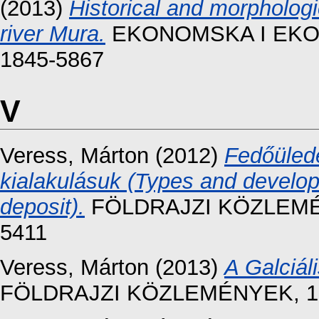
(2013)
Historical and morphologi
river Mura.
EKONOMSKA I EKOHIS
1845-5867
V
Veress, Márton
(2012)
Fedőüledé
kialakulásuk (Types and develop
deposit).
FÖLDRAJZI KÖZLEMÉNYE
5411
Veress, Márton
(2013)
A Galciál
FÖLDRAJZI KÖZLEMÉNYEK, 137 