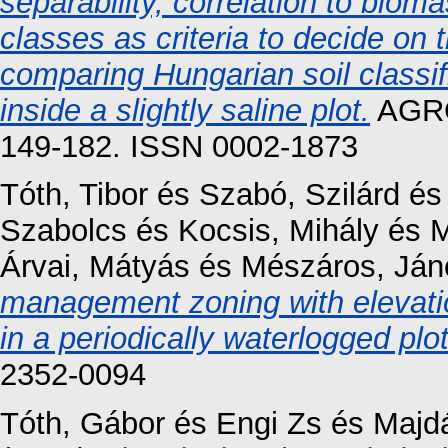
separability, correlation to bio
classes as criteria to decide on
comparing Hungarian soil classi
inside a slightly saline plot.
AGRO
149-182. ISSN 0002-1873
Tóth, Tibor
és
Szabó, Szilárd
é
Szabolcs
és
Kocsis, Mihály
és
M
Árvai, Mátyás
és
Mészáros, Ján
management zoning with elevation
in a periodically waterlogged plot
2352-0094
Tóth, Gábor
és
Engi Zs
és
Majd