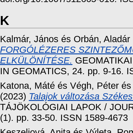
K
Kalmár, János
és
Orbán, Aladár
FORGÓLÉZERES SZINTEZŐM
ELKÜLÖNÍTÉSE.
GEOMATIKAI
IN GEOMATICS, 24. pp. 9-16. 
Katona, Máté
és
Végh, Péter
é
(2023)
Talajok változása Székes
TÁJÖKOLÓGIAI LAPOK / JOU
(1). pp. 33-50. ISSN 1589-4673
Keszeliová, Anita
és
Výleta, Ro