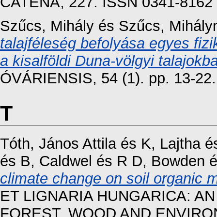
CATENA, 227. ISSN 0341-8162
Szűcs, Mihály
és
Szűcs, Mihály
talajféleség befolyása egyes fiz
a kisalföldi Duna-völgyi talajokb
ÓVÁRIENSIS, 54 (1). pp. 13-22
T
Tóth, János Attila
és
K, Lajtha
é
és
B, Caldwel
és
R D, Bowden
climate change on soil organic 
ET LIGNARIA HUNGARICA: AN
FOREST, WOOD AND ENVIRONM