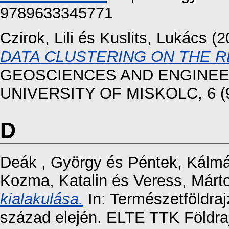
9789633345771
Czirok, Lili
és
Kuslits, Lukács
(2
DATA CLUSTERING ON THE R
GEOSCIENCES AND ENGINEER
UNIVERSITY OF MISKOLC, 6 (9)
D
Deák , György
és
Péntek, Kálm
Kozma, Katalin
és
Veress, Márt
kialakulása.
In: Természetföldra
század elején. ELTE TTK Földraj