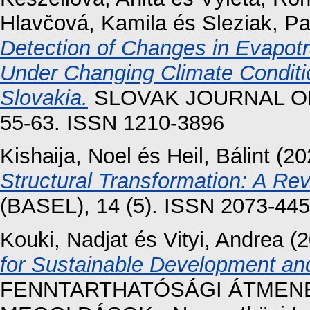
Hlavčová, Kamila
és
Sleziak, Pa
Detection of Changes in Evapot
Under Changing Climate Conditio
Slovakia.
SLOVAK JOURNAL OF C
55-63. ISSN 1210-3896
Kishaija, Noel
és
Heil, Bálint
(20
Structural Transformation: A Re
(BASEL), 14 (5). ISSN 2073-44
Kouki, Nadjat
és
Vityi, Andrea
(2
for Sustainable Development an
FENNTARTHATÓSÁGI ÁTMENET