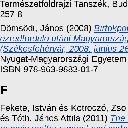
Természetföldrajzi Tanszék, Bud
257-8
Dömsödi, János
(2008)
Birtokpo
ezredforduló utáni Magyarorszá
(Székesfehérvár, 2008. június 26
Nyugat-Magyarországi Egyetem G
ISBN 978-963-9883-01-7
F
Fekete, István
és
Kotroczó, Zsol
és
Tóth, János Attila
(2011)
The 