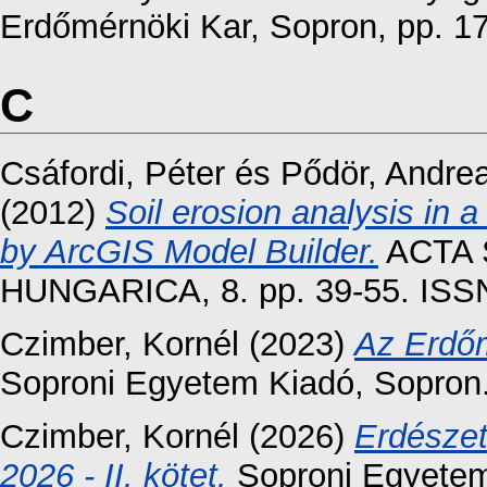
Erdőmérnöki Kar, Sopron, pp. 1
C
Csáfordi, Péter
és
Pődör, Andre
(2012)
Soil erosion analysis in 
by ArcGIS Model Builder.
ACTA 
HUNGARICA, 8. pp. 39-55. ISS
Czimber, Kornél
(2023)
Az Erdő
Soproni Egyetem Kiadó, Sopro
Czimber, Kornél
(2026)
Erdésze
2026 - II. kötet.
Soproni Egyetem