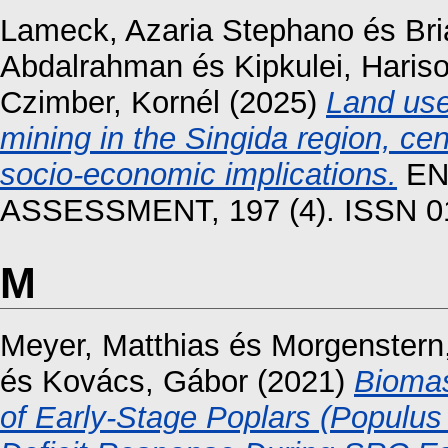
Lameck, Azaria Stephano
és
Br
Abdalrahman
és
Kipkulei, Haris
Czimber, Kornél
(2025)
Land use
mining in the Singida region, ce
socio-economic implications.
EN
ASSESSMENT, 197 (4). ISSN 0
M
Meyer, Matthias
és
Morgenstern,
és
Kovács, Gábor
(2021)
Biomas
of Early-Stage Poplars (Populus 