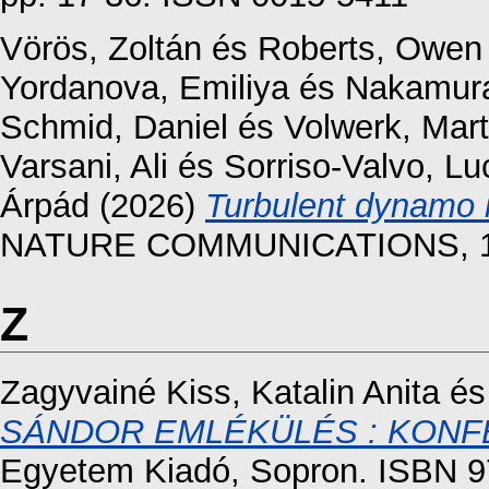
Vörös, Zoltán
és
Roberts, Owen
Yordanova, Emiliya
és
Nakamur
Schmid, Daniel
és
Volwerk, Mart
Varsani, Ali
és
Sorriso-Valvo, Lu
Árpád
(2026)
Turbulent dynamo i
NATURE COMMUNICATIONS, 17 
Z
Zagyvainé Kiss, Katalin Anita
é
SÁNDOR EMLÉKÜLÉS : KONF
Egyetem Kiadó, Sopron. ISBN 