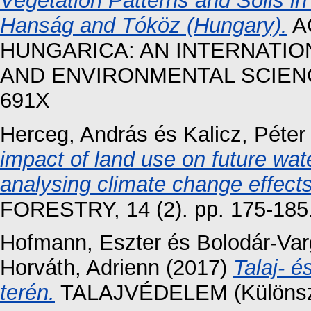
Vegetation Patterns and Soils i
Hanság and Tóköz (Hungary).
A
HUNGARICA: AN INTERNATIO
AND ENVIRONMENTAL SCIENCES,
691X
Herceg, András
és
Kalicz, Péter
impact of land use on future wat
analysing climate change effects
FORESTRY, 14 (2). pp. 175-185
Hofmann, Eszter
és
Bolodár-Var
Horváth, Adrienn
(2017)
Talaj- é
terén.
TALAJVÉDELEM (Különszá