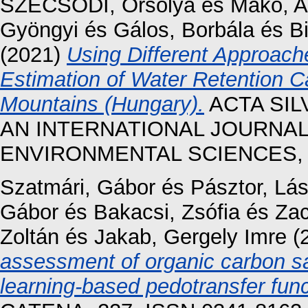
SZECSŐDI, Orsolya
és
Makó, A
Gyöngyi
és
Gálos, Borbála
és
B
(2021)
Using Different Approache
Estimation of Water Retention C
Mountains (Hungary).
ACTA SIL
AN INTERNATIONAL JOURNAL
ENVIRONMENTAL SCIENCES, 17 
Szatmári, Gábor
és
Pásztor, Lás
Gábor
és
Bakacsi, Zsófia
és
Zac
Zoltán
és
Jakab, Gergely Imre
(
assessment of organic carbon sa
learning-based pedotransfer func