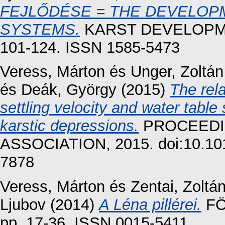
FEJLŐDÉSE = THE DEVELOP
SYSTEMS.
KARST DEVELOPME
101-124. ISSN 1585-5473
Veress, Márton
és
Unger, Zoltá
és
Deák, György
(2015)
The rel
settling velocity and water table 
karstic depressions.
PROCEEDI
ASSOCIATION, 2015. doi:10.101
7878
Veress, Márton
és
Zentai, Zoltá
Ljubov
(2014)
A Léna pillérei.
FÖ
pp. 17-36. ISSN 0015-5411