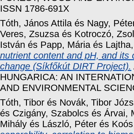
ISSN 1786-691X
Tóth, János Attila
és
Nagy, Péte
Veres, Zsuzsa
és
Kotroczó, Zsol
István
és
Papp, Mária
és
Lajtha
nutrient content and pH, and its
change (Síkfőkút DIRT Project).
HUNGARICA: AN INTERNATIO
AND ENVIRONMENTAL SCIENCES
Tóth, Tibor
és
Novák, Tibor Józs
és
Czigány, Szabolcs
és
Árvai,
Mihály
és
László, Péter
és
Koós