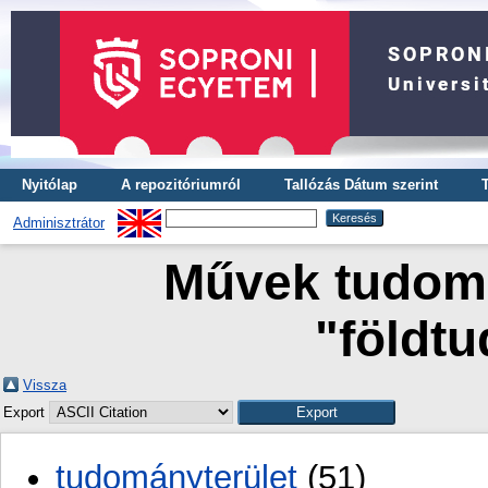
Nyitólap
A repozitóriumról
Tallózás Dátum szerint
Adminisztrátor
Művek tudomá
"földt
Vissza
Export
tudományterület
(51)