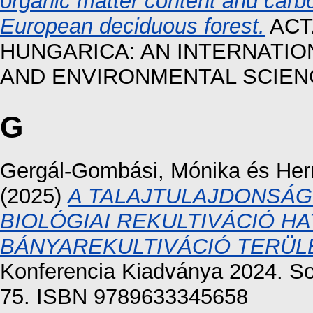
organic matter content and carbo
European deciduous forest.
ACTA
HUNGARICA: AN INTERNATIO
AND ENVIRONMENTAL SCIENCES
G
Gergál-Gombási, Mónika
és
Her
(2025)
A TALAJTULAJDONSÁG
BIOLÓGIAI REKULTIVÁCIÓ HA
BÁNYAREKULTIVÁCIÓ TERÜL
Konferencia Kiadványa 2024. So
75. ISBN 9789633345658