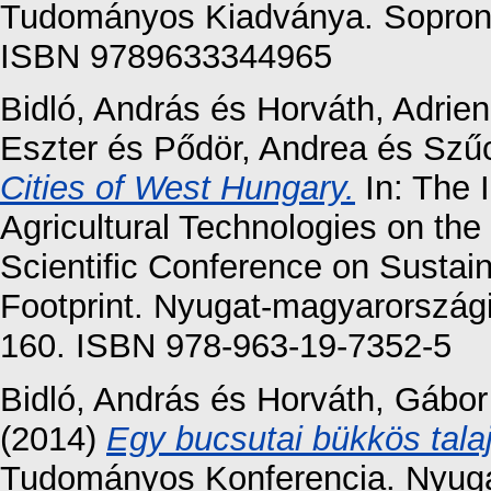
Tudományos Kiadványa. Soproni
ISBN 9789633344965
Bidló, András
és
Horváth, Adrie
Eszter
és
Pődör, Andrea
és
Szűc
Cities of West Hungary.
In: The I
Agricultural Technologies on the
Scientific Conference on Sustai
Footprint. Nyugat-magyarország
160. ISBN 978-963-19-7352-5
Bidló, András
és
Horváth, Gábor
(2014)
Egy bucsutai bükkös talaj
Tudományos Konferencia. Nyug