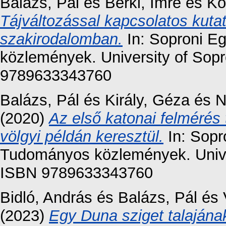
Balázs, Pál
és
Berki, Imre
és
Ko
Tájváltozással kapcsolatos kuta
szakirodalomban.
In: Soproni E
közlemények. University of Sopr
9789633343760
Balázs, Pál
és
Király, Géza
és
N
(2020)
Az első katonai felmérés 
völgyi példán keresztül.
In: Sopr
Tudományos közlemények. Univer
ISBN 9789633343760
Bidló, András
és
Balázs, Pál
és
(2023)
Egy Duna sziget talajának