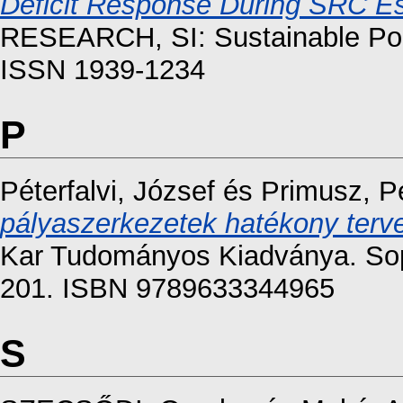
Deficit Response During SRC Es
RESEARCH, SI: Sustainable Popl
ISSN 1939-1234
P
Péterfalvi, József
és
Primusz, P
pályaszerkezetek hatékony terv
Kar Tudományos Kiadványa. Sop
201. ISBN 9789633344965
S