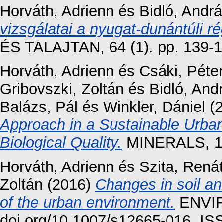
Horváth, Adrienn
és
Bidló, Andr
vizsgálatai a nyugat-dunántúli r
ÉS TALAJTAN, 64 (1). pp. 139-
Horváth, Adrienn
és
Csáki, Péte
Gribovszki, Zoltán
és
Bidló, And
Balázs, Pál
és
Winkler, Dániel
(
Approach in a Sustainable Urban
Biological Quality.
MINERALS, 11
Horváth, Adrienn
és
Szita, Rená
Zoltán
(2016)
Changes in soil an
of the urban environment.
ENVIR
doi.org/10.1007/s12665-016. I