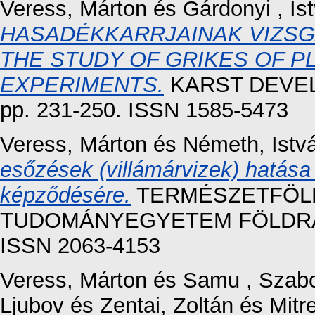
Veress, Márton
és
Gárdonyi , Is
HASADÉKKARRJAINAK VIZSG
THE STUDY OF GRIKES OF P
EXPERIMENTS.
KARST DEVEL
pp. 231-250. ISSN 1585-5473
Veress, Márton
és
Németh, Istv
esőzések (villámárvizek) hatása
képződésére.
TERMÉSZETFÖLD
TUDOMÁNYEGYETEM FÖLDRAJZI 
ISSN 2063-4153
Veress, Márton
és
Samu , Szabo
Ljubov
és
Zentai, Zoltán
és
Mitr