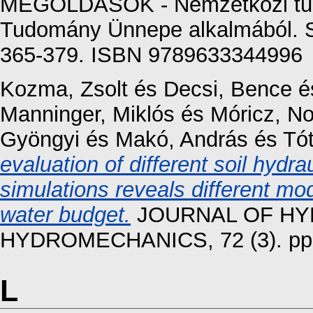
MEGOLDÁSOK - Nemzetközi tud
Tudomány Ünnepe alkalmából. S
365-379. ISBN 9789633344996
Kozma, Zsolt
és
Decsi, Bence
é
Manninger, Miklós
és
Móricz, No
Gyöngyi
és
Makó, András
és
Tót
evaluation of different soil hydra
simulations reveals different mod
water budget.
JOURNAL OF HY
HYDROMECHANICS, 72 (3). pp.
L