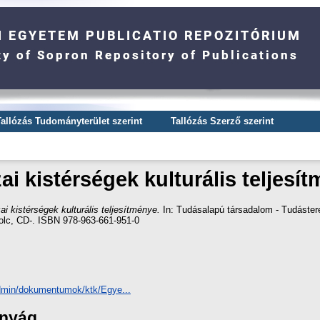
Tallózás Tudományterület szerint
Tallózás Szerző szerint
ai kistérségek kulturális teljesí
ai kistérségek kulturális teljesítménye.
In: Tudásalapú társadalom - Tudástere
lc, CD-. ISBN 978-963-661-951-0
eadmin/dokumentumok/ktk/Egye...
ányág