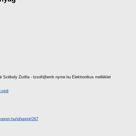
Székely Zsófia - tzsofi@emk.nyme.hu Elektronikus melléklet
czédi
-sopron.hu/id/eprint/267