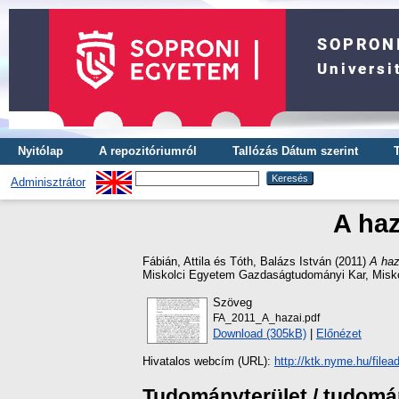
Nyitólap
A repozitóriumról
Tallózás Dátum szerint
Adminisztrátor
A haz
Fábián, Attila
és
Tóth, Balázs István
(2011)
A haz
Miskolci Egyetem Gazdaságtudományi Kar, Misko
Szöveg
FA_2011_A_hazai.pdf
Download (305kB)
|
Előnézet
Hivatalos webcím (URL):
http://ktk.nyme.hu/fil
Tudományterület / tudom