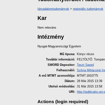
társadalomtudományok
>
regionális tudományok
Kar
Nem releváns
Intézmény
Nyugat-Magyarországi Egyetem
Mű tipusa:
Könyv része
További információ:
FELTÖLTŐ: Tompáné 
SWORD Depositor:
Teszt Sword
Felhasználó:
Szilvia Mihácsiné In
A mű MTMT azonosítója:
MTMT:1810775
Dátum:
28 Már 2015 13:39
Utolsó módosítás:
31 Már 2015 13:58
URI:
http://publicatio.uni
Actions (login required)