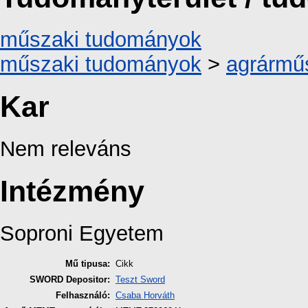
műszaki tudományok
műszaki tudományok
>
agrármű
Kar
Nem releváns
Intézmény
Soproni Egyetem
Mű tipusa:
Cikk
SWORD Depositor:
Teszt Sword
Felhasználó:
Csaba Horváth