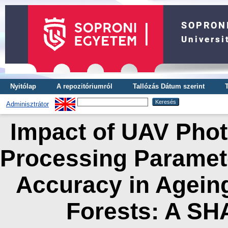
Nyitólap
A repozitóriumról
Tallózás Dátum szerint
Adminisztrátor
Impact of UAV Phot
Processing Paramete
Accuracy in Agein
Forests: A SH