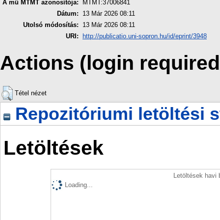
A mű MTMT azonosítója:
MTMT:37006841
Dátum:
13 Már 2026 08:11
Utolsó módosítás:
13 Már 2026 08:11
URI:
http://publicatio.uni-sopron.hu/id/eprint/3948
Actions (login required
Tétel nézet
Repozitóriumi letöltési s
Letöltések
Letöltések havi
Loading...