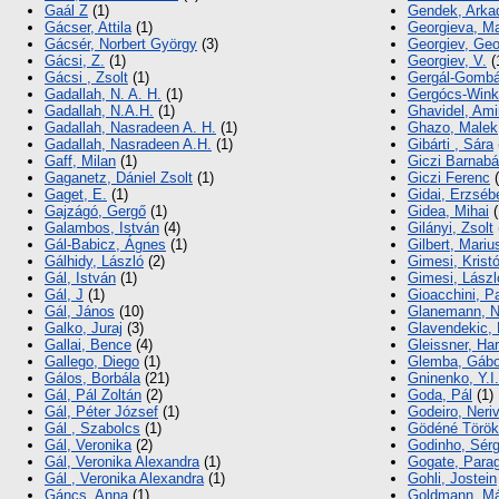
Gaál Z
(1)
Gendek, Arka
Gácser, Attila
(1)
Georgieva, Ma
Gácsér, Norbert György
(3)
Georgiev, Geo
Gácsi, Z.
(1)
Georgiev, V.
(
Gácsi , Zsolt
(1)
Gergál-Gombá
Gadallah, N. A. H.
(1)
Gergócs-Winkl
Gadallah, N.A.H.
(1)
Ghavidel, Ami
Gadallah, Nasradeen A. H.
(1)
Ghazo, Malek
Gadallah, Nasradeen A.H.
(1)
Gibárti , Sára
Gaff, Milan
(1)
Giczi Barnab
Gaganetz, Dániel Zsolt
(1)
Giczi Ferenc
(
Gaget, E.
(1)
Gidai, Erzséb
Gajzágó, Gergő
(1)
Gidea, Mihai
(
Galambos, István
(4)
Gilányi, Zsolt
Gál-Babicz, Ágnes
(1)
Gilbert, Mariu
Gálhidy, László
(2)
Gimesi, Kristó
Gál, István
(1)
Gimesi, Lászl
Gál, J
(1)
Gioacchini, P
Gál, János
(10)
Glanemann, N
Galko, Juraj
(3)
Glavendekic,
Gallai, Bence
(4)
Gleissner, Har
Gallego, Diego
(1)
Glemba, Gábo
Gálos, Borbála
(21)
Gninenko, Y.I.
Gál, Pál Zoltán
(2)
Goda, Pál
(1)
Gál, Péter József
(1)
Godeiro, Neri
Gál , Szabolcs
(1)
Gödéné Török,
Gál, Veronika
(2)
Godinho, Sérg
Gál, Veronika Alexandra
(1)
Gogate, Para
Gál , Veronika Alexandra
(1)
Gohli, Jostein
Gáncs, Anna
(1)
Goldmann, Má