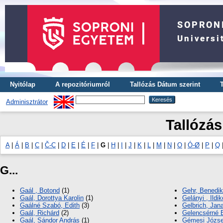
Nyitólap
A repozitóriumról
Tallózás Dátum szerint
Adminisztrátor
Tallózás
A
|
Á
|
B
|
C
|
Č-Ç
|
D
|
E
|
É
|
F
|
G
|
H
|
I
|
J
|
K
|
L
|
M
|
N
|
O
|
Ó-Ø
|
P
|
Q
G...
Gaál , Botond
(1)
Gehr, Benedik
Gaál, Dorottya Karolin
(1)
Gelányi , Ildik
Gaálné Szabó, Edith
(3)
Gelbrich, Jan
Gaál, Richárd
(2)
Gelencsérné 
Gaál, Sándor András
(1)
Gémesi Józse