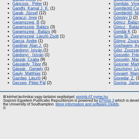
Gáncsos , Péter
(1)
Gombás, Vivi
Gandhi, Kamal J. K.
(1)
Gombkötő Csi
Garab, József
(12)
Gombkötő, Nó
Garaczi, Imre
(1)
Gömöry D
(2)
Garamszegi, B
(1)
Göncz, Baláz
Garamszegi, Balázs
(3)
Göncz , Balá
Garamszegi , Balázs
(4)
Gondár K
(1)
Garamszegi, László Zsolt
(1)
Gone Bi, Zoro
Garcia, Andre
(1)
Gönye, Zsuz
Gardiner, Alan J.
(1)
Goshwami, A
Gárdonyi, István
(1)
Gősi, Zsuzsa
Gárdonyi , István
(1)
Gosselin, Fré
Gáspár, Csaba
(9)
Gosselin, Mar
Gáspárdy, Tibor
(5)
Gossner, Mart
Gáspár , Gergely
(1)
Gosztonyi, Lí
Gauly, Matthias
(1)
Govaert, Marc
Gazdag, László
(4)
Govedar, Z.
(1
Gecseg, Péter Pál
(2)
Govina, Jame
Itt kérhet technikai vagy tartalmi segítséget:
eprints AT nyme.hu
Soproni Egyetem Publicatio Repozitórium is powered by
EPrints 3
which is deve
the University of Southampton.
More information and software credits
.
©