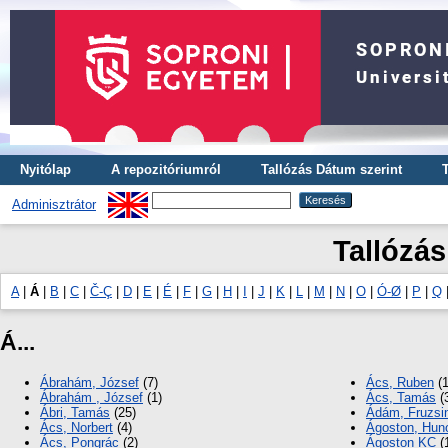
Nyitólap
A repozitóriumról
Tallózás Dátum szerint
Adminisztrátor
Tallózás
A
|
Á
|
B
|
C
|
Č-Ç
|
D
|
E
|
É
|
F
|
G
|
H
|
I
|
J
|
K
|
L
|
M
|
N
|
O
|
Ó-Ø
|
P
|
Q
Á...
Ábrahám, József
(7)
Ács, Ruben
(1
Ábrahám , József
(1)
Ács, Tamás
(
Ábri, Tamás
(25)
Ádám, Fruzsi
Ács, Norbert
(4)
Ágoston, Hun
Ács, Pongrác
(2)
Ágoston KC
(