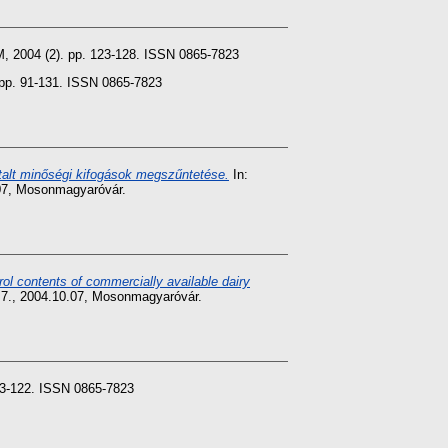
04 (2). pp. 123-128. ISSN 0865-7823
. 91-131. ISSN 0865-7823
talt minőségi kifogások megszűntetése.
In:
.07, Mosonmagyaróvár.
rol contents of commercially available dairy
 7., 2004.10.07, Mosonmagyaróvár.
-122. ISSN 0865-7823