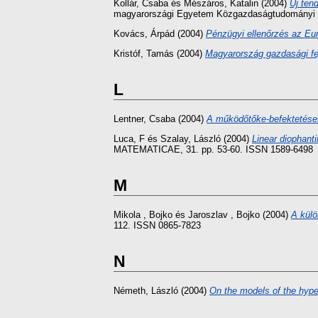
Kollár, Csaba
és
Mészáros, Katalin
(2004)
Új ten
magyarországi Egyetem Közgazdaságtudományi K
Kovács, Árpád
(2004)
Pénzügyi ellenőrzés az Eu
Kristóf, Tamás
(2004)
Magyarország gazdasági fej
L
Lentner, Csaba
(2004)
A működőtőke-befektetése
Luca, F
és
Szalay, László
(2004)
Linear diophanti
MATEMATICAE, 31. pp. 53-60. ISSN 1589-6498
M
Mikola , Bojko
és
Jaroszlav , Bojko
(2004)
A külö
112. ISSN 0865-7823
N
Németh, László
(2004)
On the models of the hype