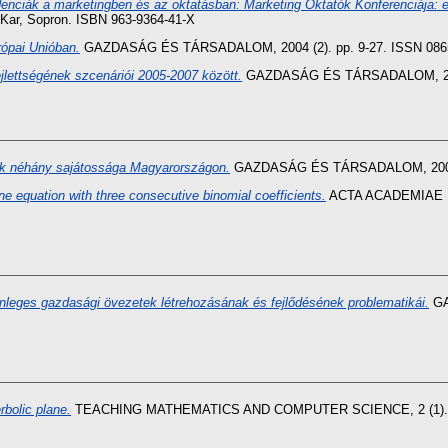
denciák a marketingben és az oktatásban: Marketing Oktatók Konferenciája: el
ar, Sopron. ISBN 963-9364-41-X
rópai Unióban.
GAZDASÁG ÉS TÁRSADALOM, 2004 (2). pp. 9-27. ISSN 086
lettségének szcenáriói 2005-2007 között.
GAZDASÁG ÉS TÁRSADALOM, 2004 
k néhány sajátossága Magyarországon.
GAZDASÁG ÉS TÁRSADALOM, 2004 (1
ne equation with three consecutive binomial coefficients.
ACTA ACADEMIAE 
nleges gazdasági övezetek létrehozásának és fejlődésének problematikái.
GA
rbolic plane.
TEACHING MATHEMATICS AND COMPUTER SCIENCE, 2 (1). pp