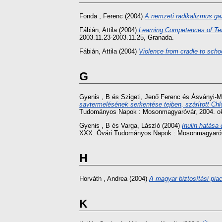
Fonda , Ferenc
(2004)
A nemzeti radikalizmus g
Fábián, Attila
(2004)
Learning Competences of Tea
2003.11.23-2003.11.25, Granada.
Fábián, Attila
(2004)
Violence from cradle to scho
G
Gyenis , B
és
Szigeti, Jenő Ferenc
és
Ásványi-M
savtermelésének serkentése tejben, szárított Chlo
Tudományos Napok : Mosonmagyaróvár, 2004. ok
Gyenis , B
és
Varga, László
(2004)
Inulin hatása 
XXX. Óvári Tudományos Napok : Mosonmagyaróvá
H
Horváth , Andrea
(2004)
A magyar biztosítási piac
K