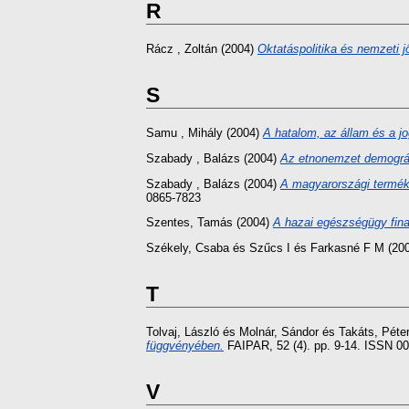
R
Rácz , Zoltán
(2004)
Oktatáspolitika és nemzeti j
S
Samu , Mihály
(2004)
A hatalom, az állam és a j
Szabady , Balázs
(2004)
Az etnonemzet demográf
Szabady , Balázs
(2004)
A magyarországi termék
0865-7823
Szentes, Tamás
(2004)
A hazai egészségügy fina
Székely, Csaba
és
Szűcs I
és
Farkasné F M
(20
T
Tolvaj, László
és
Molnár, Sándor
és
Takáts, Péte
függvényében.
FAIPAR, 52 (4). pp. 9-14. ISSN 0
V