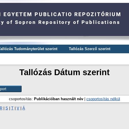
Tallózás Tudományterület szerint
Tallózás Szerző szerint
Tallózás Dátum szerint
csoportosítás:
Publikációban használt név
|
csoportosítás nélkül
R
|
S
|
T
|
V
|
Á