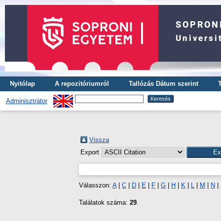
Nyitólap
A repozitóriumról
Tallózás Dátum szerint
Adminisztrátor
Vissza
Export
Válasszon:
A
|
C
|
D
|
E
|
F
|
G
|
H
|
K
|
L
|
M
|
N
|
Találatok száma:
29
.