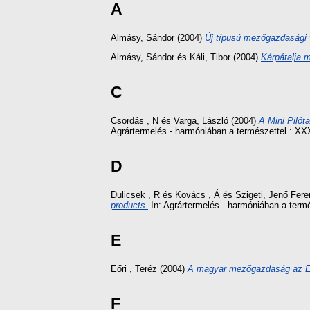
A
Almásy, Sándor
(2004)
Új típusú mezőgazdasági v
Almásy, Sándor
és
Káli, Tibor
(2004)
Kárpátalja 
C
Csordás , N
és
Varga, László
(2004)
A Mini Pilót
Agrártermelés - harmóniában a természettel : X
D
Dulicsek , R
és
Kovács , Á
és
Szigeti, Jenő Fere
products.
In: Agrártermelés - harmóniában a ter
E
Eőri , Teréz
(2004)
A magyar mezőgazdaság az Eu
F