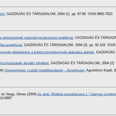
övő.
GAZDASÁG ÉS TÁRSADALOM, 2004 (1). pp. 87-90. ISSN 0865-7823
og elemzéseinek tudományrendszertani problémái.
GAZDASÁG ÉS TÁRSADALOM,
iai aspektusai.
GAZDASÁG ÉS TÁRSADALOM, 2004 (2). pp. 92-104. ISSN 
enység előrejelzése a kohorsztermékenység alakulása alapján.
GAZDASÁG ÉS
nszírozásának aktuális kérdései.
GAZDASÁG ÉS TÁRSADALOM, 2004 (2). pp
04)
Versenyképes családi modellgazdaság - Józsefmajor.
Agroinform Kiadó, 
r
és
Varga, Dénes
(2004)
Az akác (Robinia pseudoacacia L.) faanyag színéne
014-6897