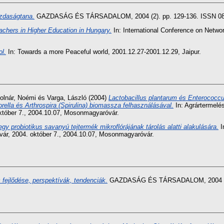
azdaságtana.
GAZDASÁG ÉS TÁRSADALOM, 2004 (2). pp. 129-136. ISSN 08
chers in Higher Education in Hungary.
In: International Conference on Networ
ol.
In: Towards a more Peaceful world, 2001.12.27-2001.12.29, Jaipur.
olnár, Noémi
és
Varga, László
(2004)
Lactobacillus plantarum és Enterococc
rella és Arthrospira (Spirulina) biomassza felhasználásával.
In: Agrártermelé
tóber 7., 2004.10.07, Mosonmagyaróvár.
egy probiotikus savanyú tejtermék mikroflórájának tárolás alatti alakulására.
I
r, 2004. október 7., 2004.10.07, Mosonmagyaróvár.
 fejlődése, perspektívák, tendenciák.
GAZDASÁG ÉS TÁRSADALOM, 2004 (2).