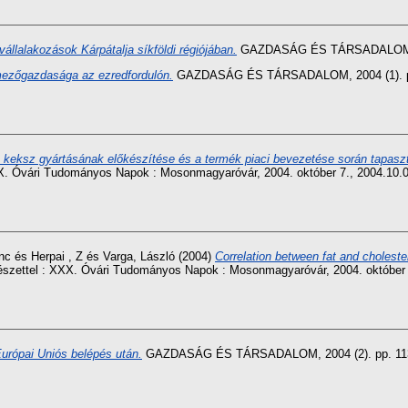
állalakozások Kárpátalja síkföldi régiójában.
GAZDASÁG ÉS TÁRSADALOM, 20
mezőgazdasága az ezredfordulón.
GAZDASÁG ÉS TÁRSADALOM, 2004 (1). pp
a keksz gyártásának előkészítése és a termék piaci bevezetése során tapasz
XX. Óvári Tudományos Napok : Mosonmagyaróvár, 2004. október 7., 2004.10
nc
és
Herpai , Z
és
Varga, László
(2004)
Correlation between fat and choleste
mészettel : XXX. Óvári Tudományos Napok : Mosonmagyaróvár, 2004. október
rópai Uniós belépés után.
GAZDASÁG ÉS TÁRSADALOM, 2004 (2). pp. 113