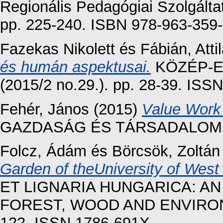
Regionális Pedagógiai Szolgálta
pp. 225-240. ISBN 978-963-359
Fazekas Nikolett
és
Fábián, Atti
és humán aspektusai.
KÖZÉP-E
(2015/2 no.29.). pp. 28-39. ISS
Fehér, János
(2015)
Value Work 
GAZDASÁG ÉS TÁRSADALOM, 201
Folcz, Ádám
és
Börcsök, Zoltán
Garden of theUniversity of West
ET LIGNARIA HUNGARICA: AN
FOREST, WOOD AND ENVIRONME
122. ISSN 1786-691X