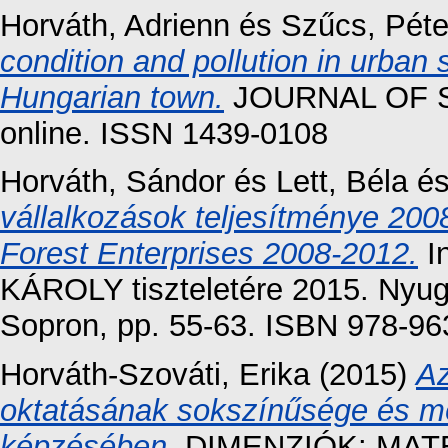
Horváth, Adrienn
és
Szűcs, Péte
condition and pollution in urban so
Hungarian town.
JOURNAL OF S
online. ISSN 1439-0108
Horváth, Sándor
és
Lett, Béla
é
vállalkozások teljesítménye 20
Forest Enterprises 2008-2012.
I
KÁROLY tiszteletére 2015. Nyu
Sopron, pp. 55-63. ISBN 978-96
Horváth-Szováti, Erika
(2015)
Az
oktatásának sokszínűsége és m
képzésében.
DIMENZIÓK: MATE