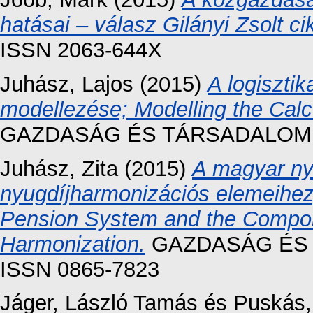
hatásai – válasz Gilányi Zsolt ci
ISSN 2063-644X
Juhász, Lajos
(2015)
A logiszti
modellezése; Modelling the Calcu
GAZDASÁG ÉS TÁRSADALOM, 201
Juhász, Zita
(2015)
A magyar ny
nyugdíjharmonizációs elemeihez
Pension System and the Compon
Harmonization.
GAZDASÁG ÉS TÁ
ISSN 0865-7823
Jáger, László Tamás
és
Puskás,