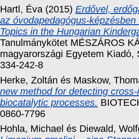
Hartl, Éva
(2015)
Erdővel, erdőg
az óvodapedagógus-képzésben 
Topics in the Hungarian Kinderga
Tanulmánykötet MÉSZÁROS KÁRO
magyarországi Egyetem Kiadó, 
334-242-8
Herke, Zoltán
és
Maskow, Tho
new method for detecting cross-i
biocatalytic processes.
BIOTECHN
0860-7796
Hohla, Michael
és
Diewald, Wol