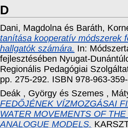
D
Dani, Magdolna
és
Baráth, Korn
tanítása kooperatív módszerek f
hallgatók számára.
In: Módszert
fejlesztésében Nyugat-Dunántú
Regionális Pedagógiai Szolgálta
pp. 275-292. ISBN 978-963-359
Deák , György
és
Szemes , Mát
FEDŐJÉNEK VÍZMOZGÁSAI FI
WATER MOVEMENTS OF THE 
ANALOGUE MODELS.
KARSZTF