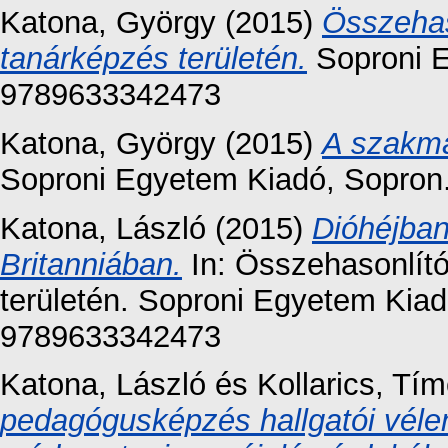
Katona, György
(2015)
Összehas
tanárképzés területén.
Soproni E
9789633342473
Katona, György
(2015)
A szakma
Soproni Egyetem Kiadó, Sopro
Katona, László
(2015)
Dióhéjban
Britanniában.
In: Összehasonlít
területén. Soproni Egyetem Kiad
9789633342473
Katona, László
és
Kollarics, Tí
pedagógusképzés hallgatói vél