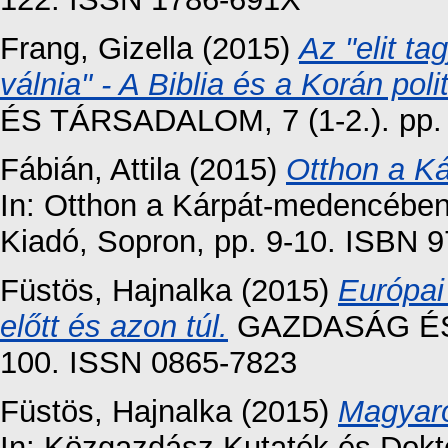
Frang, Gizella
(2015)
Az "elit ta
válnia" - A Biblia és a Korán pol
ÉS TÁRSADALOM, 7 (1-2.). pp.
Fábián, Attila
(2015)
Otthon a K
In: Otthon a Kárpát-medencébe
Kiadó, Sopron, pp. 9-10. ISBN 
Füstös, Hajnalka
(2015)
Európai
előtt és azon túl.
GAZDASÁG ÉS 
100. ISSN 0865-7823
Füstös, Hajnalka
(2015)
Magyaro
In: Közgazdász Kutatók és Dokto