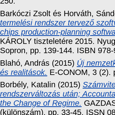
250.
Barkóczi Zsolt
és
Horváth, Sánd
termelési rendszer tervező szoft
chips production-planning softwa
KÁROLY tiszteletére 2015. Nyu
Sopron, pp. 139-144. ISBN 978-
Blahó, András
(2015)
Új nemzetk
és realitások.
E-CONOM, 3 (2). p
Borbély, Katalin
(2015)
Számvite
rendszerváltozás után; Accounta
the Change of Regime.
GAZDAS
(különszám). pp. 33-45. ISSN 0