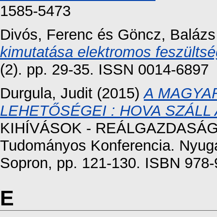
1585-5473
Divós, Ferenc
és
Göncz, Balázs
kimutatása elektromos feszültsé
(2). pp. 29-35. ISSN 0014-6897
Durgula, Judit
(2015)
A MAGYAR
LEHETŐSÉGEI : HOVA SZÁLL
KIHÍVÁSOK - REÁLGAZDASÁGI
Tudományos Konferencia. Nyuga
Sopron, pp. 121-130. ISBN 978-
E