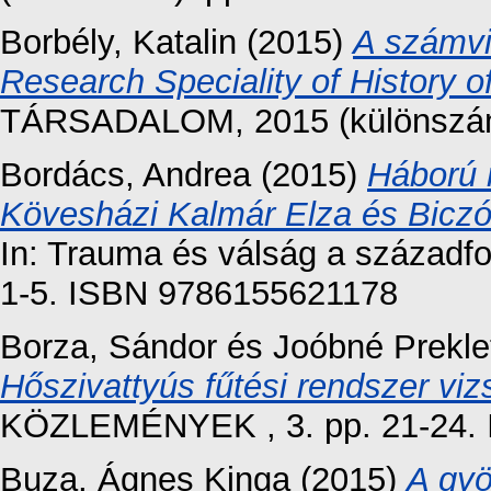
Borbély, Katalin
(2015)
A számvit
Research Speciality of History 
TÁRSADALOM, 2015 (különszám)
Bordács, Andrea
(2015)
Háború 
Kövesházi Kalmár Elza és Biczó I
In: Trauma és válság a századf
1-5. ISBN 9786155621178
Borza, Sándor
és
Joóbné Prekle
Hőszivattyús fűtési rendszer viz
KÖZLEMÉNYEK , 3. pp. 21-24. 
Buza, Ágnes Kinga
(2015)
A gyö