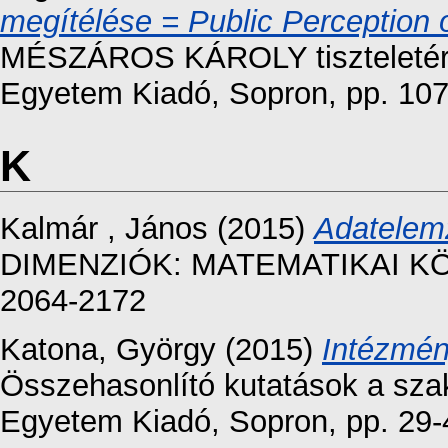
megítélése = Public Perception 
MÉSZÁROS KÁROLY tiszteletére
Egyetem Kiadó, Sopron, pp. 10
K
Kalmár , János
(2015)
Adatelemz
DIMENZIÓK: MATEMATIKAI KÖZ
2064-2172
Katona, György
(2015)
Intézmény
Összehasonlító kutatások a szak
Egyetem Kiadó, Sopron, pp. 29