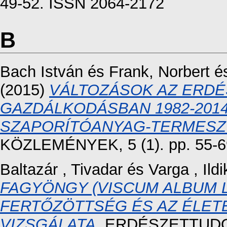
49-52. ISSN 2064-2172
B
Bach István
és
Frank, Norbert
é
(2015)
VÁLTOZÁSOK AZ ERDÉ
GAZDÁLKODÁSBAN 1982-2014
SZAPORÍTÓANYAG-TERMESZT
KÖZLEMÉNYEK, 5 (1). pp. 55-6
Baltazár , Tivadar
és
Varga , Ildi
FAGYÖNGY (VISCUM ALBUM L
FERTŐZÖTTSÉG ÉS AZ ÉLET
VIZSGÁLATA.
ERDÉSZETTUDOM