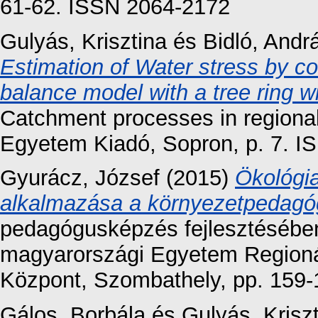
61-62. ISSN 2064-2172
Gulyás, Krisztina
és
Bidló, Andr
Estimation of Water stress by c
balance model with a tree ring w
Catchment processes in regiona
Egyetem Kiadó, Sopron, p. 7. I
Gyurácz, József
(2015)
Ökológi
alkalmazása a környezetpedagó
pedagógusképzés fejlesztésébe
magyarországi Egyetem Regionál
Központ, Szombathely, pp. 159
Gálos, Borbála
és
Gulyás, Krisz