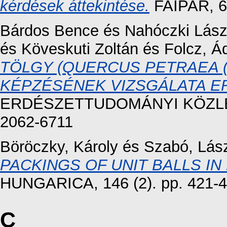
kérdések áttekintése.
FAIPAR, 63
Bárdos Bence
és
Nahóczki Lász
és
Köveskuti Zoltán
és
Folcz, 
TÖLGY (QUERCUS PETRAEA (M
KÉPZÉSÉNEK VIZSGÁLATA E
ERDÉSZETTUDOMÁNYI KÖZLEMÉ
2062-6711
Böröczky, Károly
és
Szabó, Lás
PACKINGS OF UNIT BALLS IN 
HUNGARICA, 146 (2). pp. 421-
C