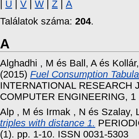
|
U
|
V
|
W
|
Z
|
Á
Találatok száma:
204
.
A
Alghadhi , M
és
Ball, A
és
Kollár
(2015)
Fuel Consumption Tabulat
INTERNATIONAL RESEARCH 
COMPUTER ENGINEERING, 1 (2)
Alp , M
és
Irmak , N
és
Szalay, 
triples with distance 1.
PERIODI
(1). pp. 1-10. ISSN 0031-5303