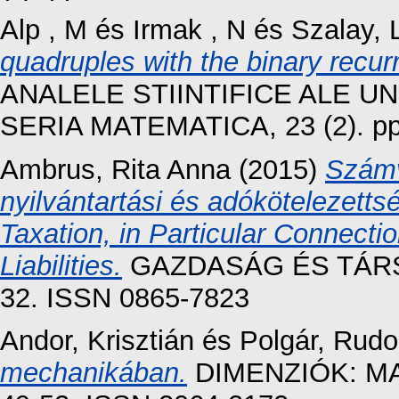
Alp , M
és
Irmak , N
és
Szalay, 
quadruples with the binary recur
ANALELE STIINTIFICE ALE U
SERIA MATEMATICA, 23 (2). pp
Ambrus, Rita Anna
(2015)
Számvi
nyilvántartási és adókötelezett
Taxation, in Particular Connect
Liabilities.
GAZDASÁG ÉS TÁRSAD
32. ISSN 0865-7823
Andor, Krisztián
és
Polgár, Rudo
mechanikában.
DIMENZIÓK: MA