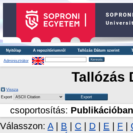
Nyitólap
A repozitóriumról
Tallózás Dátum szerint
Adminisztrátor
Tallózás 
Vissza
Export
csoportosítás:
Publikációban
Válasszon:
A
|
B
|
C
|
D
|
E
|
F
|