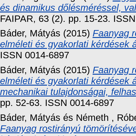
és dinamikus dőlésméréssel, val
FAIPAR, 63 (2). pp. 15-23. ISS
Báder, Mátyás
(2015)
Faanyag r
elméleti és gyakorlati kérdések á
ISSN 0014-6897
Báder, Mátyás
(2015)
Faanyag r
elméleti és gyakorlati kérdések át
mechanikai tulajdonságai, felhas
pp. 52-63. ISSN 0014-6897
Báder, Mátyás
és
Németh , Róbe
Faanyag rostirányú tömörítésével