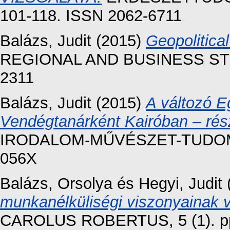
101-118. ISSN 2062-6711
Balázs, Judit
(2015)
Geopolitical
REGIONAL AND BUSINESS STUDI
2311
Balázs, Judit
(2015)
A változó E
Vendégtanárként Kairóban – rés
IRODALOM-MŰVÉSZET-TUDOMÁNY
056X
Balázs, Orsolya
és
Hegyi, Judit
munkanélküliségi viszonyainak 
CAROLUS ROBERTUS, 5 (1). pp