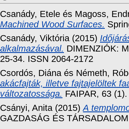
Csanády, Etele
és
Magoss, End
Machined Wood Surfaces.
Sprin
Csanády, Viktória
(2015)
Időjárá
alkalmazásával.
DIMENZIÓK: M
25-34. ISSN 2064-2172
Csordós, Diána
és
Németh, Rób
akácfajták, illetve fajtajelöltek 
változatossága.
FAIPAR, 63 (1).
Csányi, Anita
(2015)
A templomo
GAZDASÁG ÉS TÁRSADALOM, 20