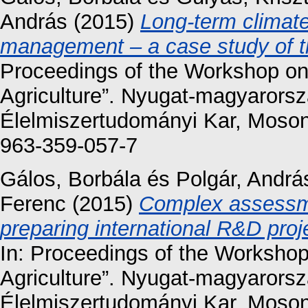
András
(2015)
Long-term climate
management – a case study of t
Proceedings of the Workshop on
Agriculture”. Nyugat-magyaror
Élelmiszertudományi Kar, Moso
963-359-057-7
Gálos, Borbála
és
Polgár, Andrá
Ferenc
(2015)
Complex assessme
preparing international R&D proj
In: Proceedings of the Worksho
Agriculture”. Nyugat-magyaror
Élelmiszertudományi Kar, Moson