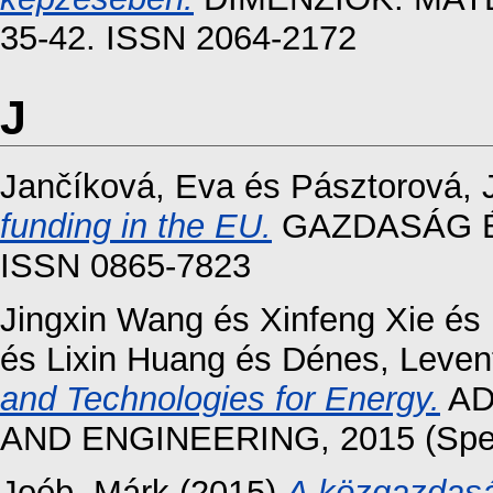
35-42. ISSN 2064-2172
J
Jančíková, Eva
és
Pásztorová, 
funding in the EU.
GAZDASÁG ÉS
ISSN 0865-7823
Jingxin Wang
és
Xinfeng Xie
és
és
Lixin Huang
és
Dénes, Leven
and Technologies for Energy.
AD
AND ENGINEERING, 2015 (Spec.
Joób, Márk
(2015)
A közgazdasá