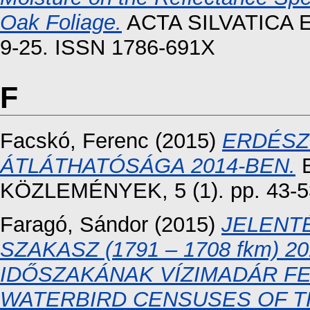
Oak Foliage.
ACTA SILVATICA E
9-25. ISSN 1786-691X
F
Facskó, Ferenc
(2015)
ERDÉSZ
ÁTLÁTHATÓSÁGA 2014-BEN.
KÖZLEMÉNYEK, 5 (1). pp. 43-5
Faragó, Sándor
(2015)
JELENTÉ
SZAKASZ (1791 – 1708 fkm) 2
IDŐSZAKÁNAK VÍZIMADÁR F
WATERBIRD CENSUSES OF T