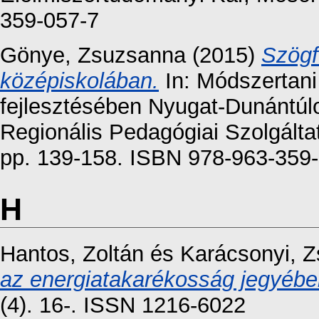
359-057-7
Gönye, Zsuzsanna
(2015)
Szögf
középiskolában.
In: Módszertan
fejlesztésében Nyugat-Dunántú
Regionális Pedagógiai Szolgálta
pp. 139-158. ISBN 978-963-359
H
Hantos, Zoltán
és
Karácsonyi, Z
az energiatakarékosság jegyébe
(4). 16-. ISSN 1216-6022