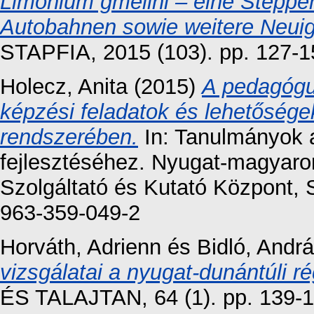
Limonium gmelini – eine Steppen
Autobahnen sowie weitere Neuigk
STAPFIA, 2015 (103). pp. 127-
Holecz, Anita
(2015)
A pedagógus
képzési feladatok és lehetőség
rendszerében.
In: Tanulmányok 
fejlesztéséhez. Nyugat-magyaro
Szolgáltató és Kutató Központ,
963-359-049-2
Horváth, Adrienn
és
Bidló, Andr
vizsgálatai a nyugat-dunántúli r
ÉS TALAJTAN, 64 (1). pp. 139-