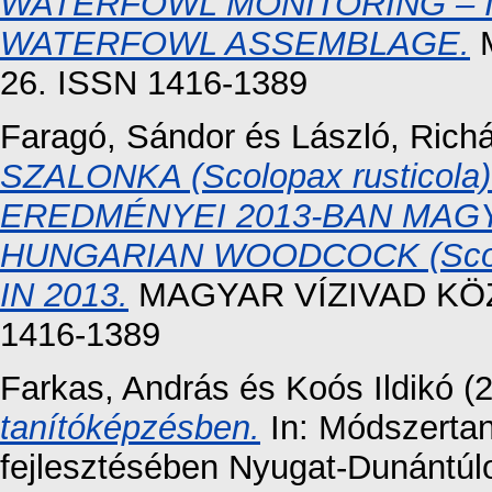
WATERFOWL MONITORING – I
WATERFOWL ASSEMBLAGE.
M
26. ISSN 1416-1389
Faragó, Sándor
és
László, Rich
SZALONKA (Scolopax rustico
EREDMÉNYEI 2013-BAN MAG
HUNGARIAN WOODCOCK (Scolo
IN 2013.
MAGYAR VÍZIVAD KÖZL
1416-1389
Farkas, András
és
Koós Ildikó
(
tanítóképzésben.
In: Módszertan
fejlesztésében Nyugat-Dunántú