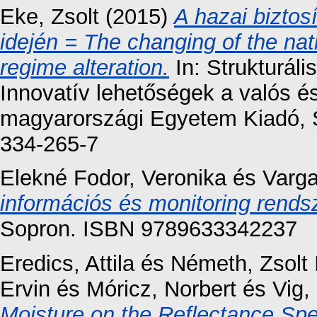
Eke, Zsolt
(2015)
A hazai biztos
idején = The changing of the nat
regime alteration.
In: Strukturáli
Innovatív lehetőségek a valós és
magyarországi Egyetem Kiadó, 
334-265-7
Elekné Fodor, Veronika
és
Varga
információs és monitoring rends
Sopron. ISBN 9789633342237
Eredics, Attila
és
Németh, Zsolt 
Ervin
és
Móricz, Norbert
és
Vig,
Moisture on the Reflectance Spe