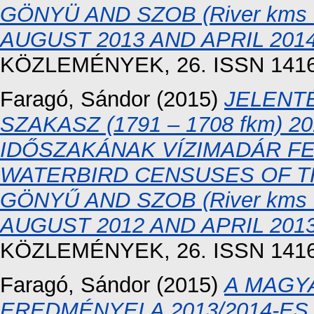
GÖNYÜ AND SZOB (River kms
AUGUST 2013 AND APRIL 2014
KÖZLEMÉNYEK, 26. ISSN 1416
Faragó, Sándor
(2015)
JELENTÉ
SZAKASZ (1791 – 1708 fkm) 2
IDŐSZAKÁNAK VÍZIMADÁR F
WATERBIRD CENSUSES OF T
GÖNYŰ AND SZOB (River kms
AUGUST 2012 AND APRIL 2013
KÖZLEMÉNYEK, 26. ISSN 1416
Faragó, Sándor
(2015)
A MAGY
EREDMÉNYEI A 2013/2014-ES