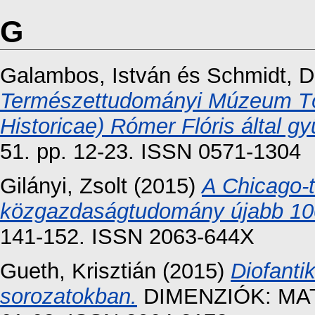
G
Galambos, István
és
Schmidt, D
Természettudományi Múzeum Tör
Historicae) Rómer Flóris által gyű
51. pp. 12-23. ISSN 0571-1304
Gilányi, Zsolt
(2015)
A Chicago-
közgazdaságtudomány újabb 100
141-152. ISSN 2063-644X
Gueth, Krisztián
(2015)
Diofant
sorozatokban.
DIMENZIÓK: MAT