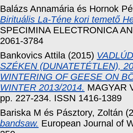
Balázs Annamária
és
Hornok Pé
Birituális La-Téne kori temető 
SPECIMINA ELECTRONICA ANTIQ
2061-3784
Bankovics Attila
(2015)
VADLÚD
SZÉKEN (DUNATETÉTLEN), 20
WINTERING OF GEESE ON BÖ
WINTER 2013/2014.
MAGYAR VÍ
pp. 227-234. ISSN 1416-1389
Bariska M
és
Pásztory, Zoltán
(
bandsaw.
European Journal of W