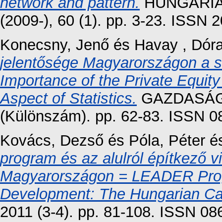
network and pattern.
HUNGARIA
(2009-), 60 (1). pp. 3-23. ISSN 
Konecsny, Jenő
és
Havay , Dór
jelentősége Magyarországon a st
Importance of the Private Equit
Aspect of Statistics.
GAZDASÁG
(Különszám). pp. 62-83. ISSN 
Kovács, Dezső
és
Póla, Péter
é
program és az alulról építkező v
Magyarországon = LEADER Pro
Development: The Hungarian Ca
2011 (3-4). pp. 81-108. ISSN 0