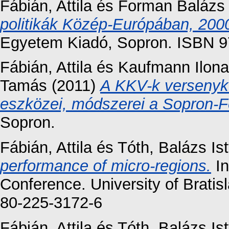
Fábián, Attila
és
Forman Balázs
politikák Közép-Európában, 200
Egyetem Kiadó, Sopron. ISBN 9
Fábián, Attila
és
Kaufmann Ilona
Tamás
(2011)
A KKV-k versenyké
eszközei, módszerei a Sopron-F
Sopron.
Fábián, Attila
és
Tóth, Balázs Is
performance of micro-regions.
In
Conference. University of Brati
80-225-3172-6
Fábián, Attila
és
Tóth, Balázs Is