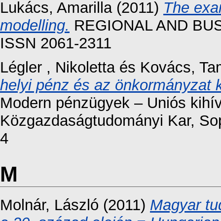
Lukács, Amarilla
(2011)
The exam
modelling.
REGIONAL AND BUSIN
ISSN 2061-2311
Légler , Nikoletta
és
Kovács, Ta
helyi pénz és az önkormányzat 
Modern pénzügyek – Uniós kihí
Közgazdaságtudományi Kar, Sop
4
M
Molnár, László
(2011)
Magyar tu