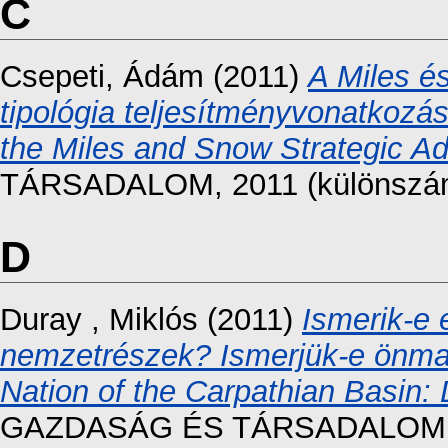
C
Csepeti, Ádám
(2011)
A Miles é
tipológia teljesítményvonatkozá
the Miles and Snow Strategic Ad
TÁRSADALOM, 2011 (különszám)
D
Duray , Miklós
(2011)
Ismerik-e 
nemzetrészek? Ismerjük-e önma
Nation of the Carpathian Basin
GAZDASÁG ÉS TÁRSADALOM, 201