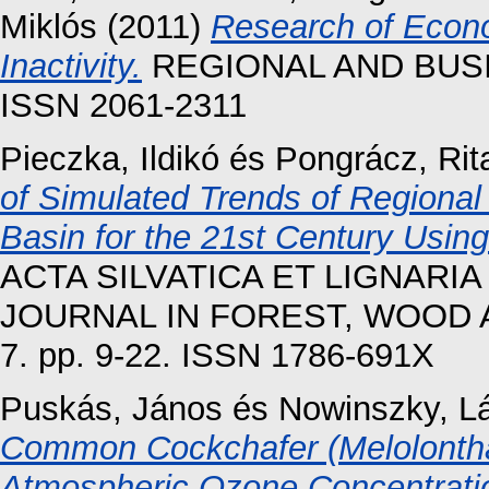
Miklós
(2011)
Research of Econo
Inactivity.
REGIONAL AND BUSINE
ISSN 2061-2311
Pieczka, Ildikó
és
Pongrácz, Rit
of Simulated Trends of Regional
Basin for the 21st Century Usin
ACTA SILVATICA ET LIGNARI
JOURNAL IN FOREST, WOOD
7. pp. 9-22. ISSN 1786-691X
Puskás, János
és
Nowinszky, L
Common Cockchafer (Melolontha
Atmospheric Ozone Concentrati