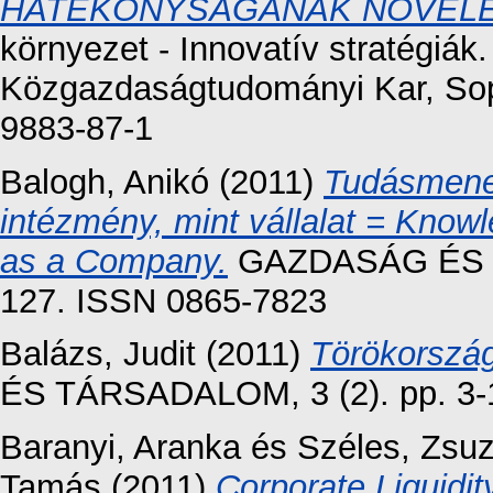
HATÉKONYSÁGÁNAK NÖVELÉ
környezet - Innovatív stratégiá
Közgazdaságtudományi Kar, Sop
9883-87-1
Balogh, Anikó
(2011)
Tudásmened
intézmény, mint vállalat = Kno
as a Company.
GAZDASÁG ÉS TÁ
127. ISSN 0865-7823
Balázs, Judit
(2011)
Törökország
ÉS TÁRSADALOM, 3 (2). pp. 3-
Baranyi, Aranka
és
Széles, Zsu
Tamás
(2011)
Corporate Liquid