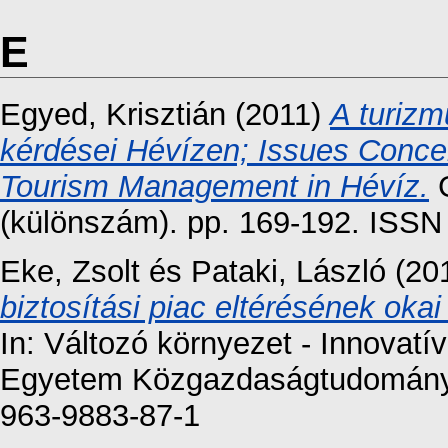
E
Egyed, Krisztián
(2011)
A turizm
kérdései Hévízen; Issues Conce
Tourism Management in Hévíz.
(különszám). pp. 169-192. ISSN
Eke, Zsolt
és
Pataki, László
(20
biztosítási piac eltérésének okai
In: Változó környezet - Innovatí
Egyetem Közgazdaságtudományi 
963-9883-87-1