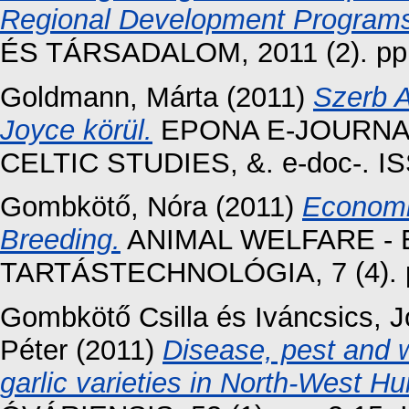
Regional Development Program
ÉS TÁRSADALOM, 2011 (2). pp.
Goldmann, Márta
(2011)
Szerb A
Joyce körül.
EPONA E-JOURNA
CELTIC STUDIES, &. e-doc-. I
Gombkötő, Nóra
(2011)
Economic
Breeding.
ANIMAL WELFARE - 
TARTÁSTECHNOLÓGIA, 7 (4). p
Gombkötő Csilla
és
Iváncsics, J
Péter
(2011)
Disease, pest and
garlic varieties in North-West Hu