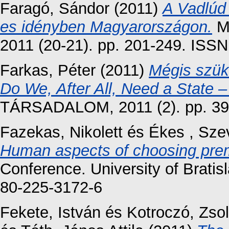
Faragó, Sándor
(2011)
A Vadlúd
es idényben Magyarországon.
M
2011 (20-21). pp. 201-249. ISS
Farkas, Péter
(2011)
Mégis szük
Do We, After All, Need a State
TÁRSADALOM, 2011 (2). pp. 39
Fazekas, Nikolett
és
Ékes , Szev
Human aspects of choosing pre
Conference. University of Brati
80-225-3172-6
Fekete, István
és
Kotroczó, Zsol