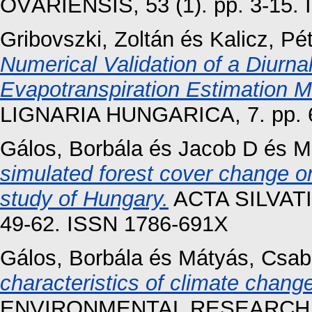
ÓVÁRIENSIS, 53 (1). pp. 3-15.
Gribovszki, Zoltán
és
Kalicz, Pé
Numerical Validation of a Diurn
Evapotranspiration Estimation M
LIGNARIA HUNGARICA, 7. pp. 
Gálos, Borbála
és
Jacob D
és
M
simulated forest cover change o
study of Hungary.
ACTA SILVATI
49-62. ISSN 1786-691X
Gálos, Borbála
és
Mátyás, Csab
characteristics of climate change 
ENVIRONMENTAL RESEARCH LET