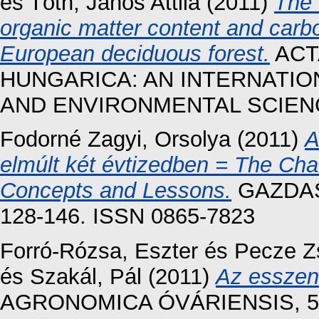
és
Tóth, János Attila
(2011)
The 
organic matter content and carbo
European deciduous forest.
ACTA
HUNGARICA: AN INTERNATIO
AND ENVIRONMENTAL SCIENCES
Fodorné Zagyi, Orsolya
(2011)
A
elmúlt két évtizedben = The Ch
Concepts and Lessons.
GAZDASÁ
128-146. ISSN 0865-7823
Forró-Rózsa, Eszter
és
Pecze Z
és
Szakál, Pál
(2011)
Az esszenc
AGRONOMICA ÓVÁRIENSIS, 53 (