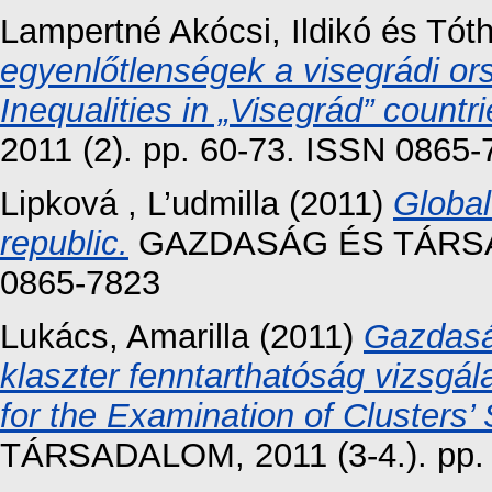
Lampertné Akócsi, Ildikó
és
Tót
egyenlőtlenségek a visegrádi or
Inequalities in „Visegrád” countri
2011 (2). pp. 60-73. ISSN 0865
Lipková , L’udmilla
(2011)
Global
republic.
GAZDASÁG ÉS TÁRSADA
0865-7823
Lukács, Amarilla
(2011)
Gazdasá
klaszter fenntarthatóság vizsgá
for the Examination of Clusters’ S
TÁRSADALOM, 2011 (3-4.). pp.