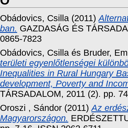
O
Obádovics, Csilla
(2011)
Altern
ban.
GAZDASÁG ÉS TÁRSADALOM,
0865-7823
Obádovics, Csilla
és
Bruder, E
területi egyenlőtlenségei különbö
Inequalities in Rural Hungary
development, Poverty and Income
TÁRSADALOM, 2011 (2). pp. 74
Oroszi , Sándor
(2011)
Az erdész
Magyarországon.
ERDÉSZETTUD