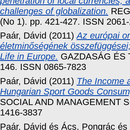
penetration of local currencies, a
challenges of globalization.
REGI
(No 1). pp. 421-427. ISSN 2061
Paár, Dávid
(2011)
Az európai o
életminőségének összefüggései;
Life in Europe.
GAZDASÁG ÉS TÁ
146. ISSN 0865-7823
Paár, Dávid
(2011)
The Income a
Hungarian Sport Goods Consump
SOCIAL AND MANAGEMENT SCIE
1416-3837
Paár, Dávid
és
Ács, Pongrác
és