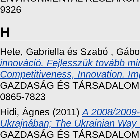
9326
H
Hete, Gabriella
és
Szabó , Gábo
innováció. Fejlesszük tovább mi
Competitiveness, Innovation. I
GAZDASÁG ÉS TÁRSADALOM, 20
0865-7823
Hidi, Ágnes
(2011)
A 2008/2009-
Ukrajnában; The Ukrainian Way 
GAZDASÁG ÉS TÁRSADALOM, 201