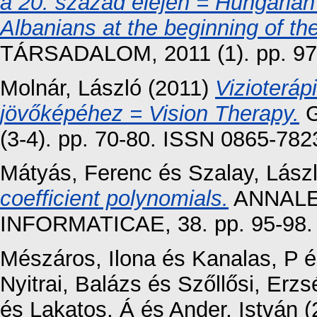
a 20. század elején = Hungarian
Albanians at the beginning of th
TÁRSADALOM, 2011 (1). pp. 97
Molnár, László
(2011)
Vizioteráp
jövőképéhez = Vision Therapy.
G
(3-4). pp. 70-80. ISSN 0865-782
Mátyás, Ferenc
és
Szalay, Lász
coefficient polynomials.
ANNALE
INFORMATICAE, 38. pp. 95-98.
Mészáros, Ilona
és
Kanalas, P
é
Nyitrai, Balázs
és
Szőllősi, Erzs
és
Lakatos, Á
és
Ander, István
(