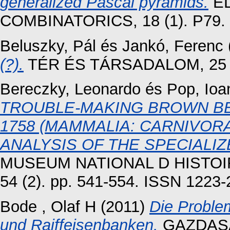
generalized Pascal pyramids.
EL
COMBINATORICS, 18 (1). P79.
Beluszky, Pál
és
Jankó, Ferenc
(?).
TÉR ÉS TÁRSADALOM, 25 (2
Bereczky, Leonardo
és
Pop, Ioa
TROUBLE-MAKING BROWN BE
1758 (MAMMALIA: CARNIVOR
ANALYSIS OF THE SPECIALIZ
MUSEUM NATIONAL D HISTOI
54 (2). pp. 541-554. ISSN 1223
Bode , Olaf H
(2011)
Die Problem
und Raiffeisenbanken.
GAZDASÁ