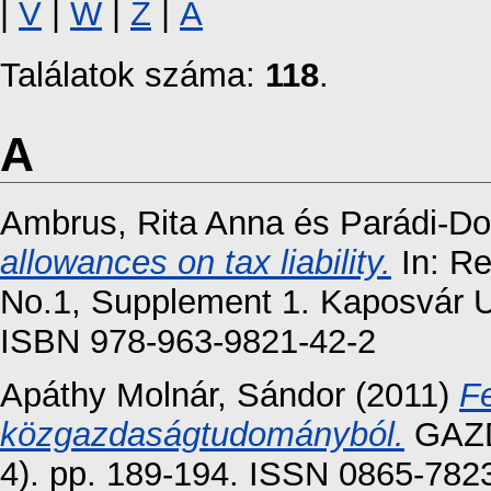
|
V
|
W
|
Z
|
Á
Találatok száma:
118
.
A
Ambrus, Rita Anna
és
Parádi-Do
allowances on tax liability.
In: Re
No.1, Supplement 1. Kaposvár Un
ISBN 978-963-9821-42-2
Apáthy Molnár, Sándor
(2011)
F
közgazdaságtudományból.
GAZD
4). pp. 189-194. ISSN 0865-782