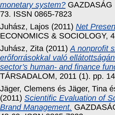
monetary system?
GAZDASÁG ÉS
73. ISSN 0865-7823
Juhász, Lajos
(2011)
Net Present
ECONOMICS & SOCIOLOGY, 4 (1
Juhász, Zita
(2011)
A nonprofit 
erőforrásokkal való ellátottságán
sector’s human- and finance fund
TÁRSADALOM, 2011 (1). pp. 14
Jäger, Clemens
és
Jäger, Tina
é
(2011)
Scientific Evaluation of 
Brand Management.
GAZDASÁG 