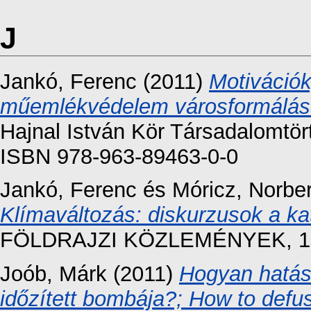
J
Jankó, Ferenc
(2011)
Motivációk
műemlékvédelem városformálás
Hajnal István Kör Társadalomtör
ISBN 978-963-89463-0-0
Jankó, Ferenc
és
Móricz, Norber
Klímaváltozás: diskurzusok a kat
FÖLDRAJZI KÖZLEMÉNYEK, 135 
Joób, Márk
(2011)
Hogyan hatást
időzített bombája?; How to defus