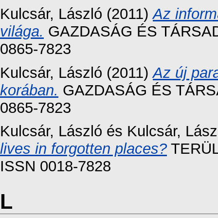
Kulcsár, László
(2011)
Az inform
világa.
GAZDASÁG ÉS TÁRSADALO
0865-7823
Kulcsár, László
(2011)
Az új par
korában.
GAZDASÁG ÉS TÁRSADA
0865-7823
Kulcsár, László
és
Kulcsár, Lász
lives in forgotten places?
TERÜLE
ISSN 0018-7828
L