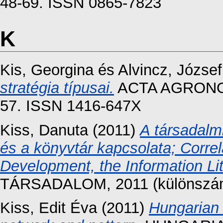
48-69. ISSN 0865-7823
K
Kis, Georgina
és
Alvincz, József
stratégia típusai.
ACTA AGRONOMI
57. ISSN 1416-647X
Kiss, Danuta
(2011)
A társadalm
és a könyvtár kapcsolata; Corre
Development, the Information Lit
TÁRSADALOM, 2011 (különszám)
Kiss, Edit Éva
(2011)
Hungarian 