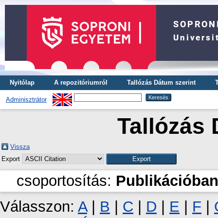
Nyitólap
A repozitóriumról
Tallózás Dátum szerint
Adminisztrátor
Tallózás 
Vissza
Export
csoportosítás:
Publikációban
Válasszon:
A
|
B
|
C
|
D
|
E
|
F
|