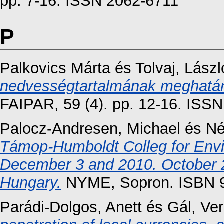
pp. 7-16. ISSN 2062-6711
P
Palkovics Márta
és
Tolvaj, Lászl
nedvességtartalmának meghatár
FAIPAR, 59 (4). pp. 12-16. ISS
Palocz-Andresen, Michael
és
Né
Támop-Humboldt Colleg for Envi
December 3 and 2010. October 2
Hungary.
NYME, Sopron. ISBN 
Parádi-Dolgos, Anett
és
Gál, Ve