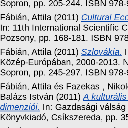
Sopron, pp. 205-244. ISBN 978-
Fábián, Attila
(2011)
Cultural Ec
In: 11th International Scientific 
Pozsony, pp. 168-181. ISBN 97
Fábián, Attila
(2011)
Szlovákia.
I
Közép-Európában, 2000-2013. N
Sopron, pp. 245-297. ISBN 978-
Fábián, Attila
és
Fazekas , Nikol
Balázs István
(2011)
A kulturáli
dimenziói.
In: Gazdasági válság –
Könyvkiadó, Csíkszereda, pp. 