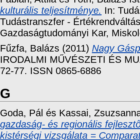
kulturális teljesítménye.
In: Tudá
Tudástranszfer - Értékrendváltá
Gazdaságtudományi Kar, Miskol
Fűzfa, Balázs
(2011)
Nagy Gáspá
IRODALMI MŰVÉSZETI ÉS MUZE
72-77. ISSN 0865-6886
G
Goda, Pál
és
Kassai, Zsuzsann
gazdaság- és regionális fejlesz
kistérségi vizsgálata = Compara